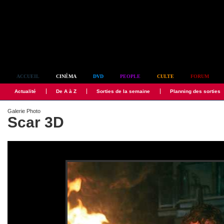
Simplement culte
ACCUEIL
CINÉMA
DVD
PEOPLE
CULTE
FORUM
Actualité
De A à Z
Sorties de la semaine
Planning des sorties
Galerie Photo
Scar 3D