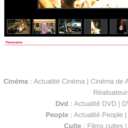
Partenaires
Cinéma
:
Actualité Cinéma
|
Cinéma de A
Réalisateur
Dvd
:
Actualité DVD
|
D
People
:
Actualité People
Culte
:
Films cultes