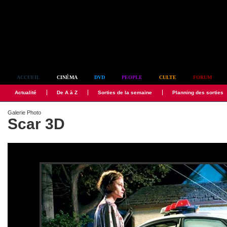
Simplement culte
ACCUEIL
CINÉMA
DVD
PEOPLE
CULTE
FORUM
Actualité
De A à Z
Sorties de la semaine
Planning des sorties
Galerie Photo
Scar 3D