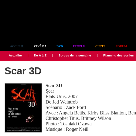
Simplement culte
ACCUEIL
CINÉMA
DVD
PEOPLE
CULTE
FORUM
Actualité
De A à Z
Sorties de la semaine
Planning des sorties
Scar 3D
Scar 3D
Scar
États-Unis, 2007
De
Jed Weintrob
Scénario :
Zack Ford
Avec :
Angela Bettis
,
Kirby Bliss Blanton
,
Ben
Christopher Titus
,
Brittney Wilson
Photo :
Toshiaki Ozawa
Musique :
Roger Neill