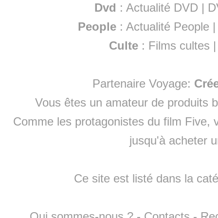
Dvd
:
Actualité DVD
|
D
People
:
Actualité People
Culte
:
Films cultes
Partenaire Voyage:
Cré
Vous êtes un amateur de produits
b
Comme les protagonistes du film Five, v
jusqu'à
acheter 
Ce site est listé dans la cat
Qui sommes-nous ?
-
Contacts
-
Re