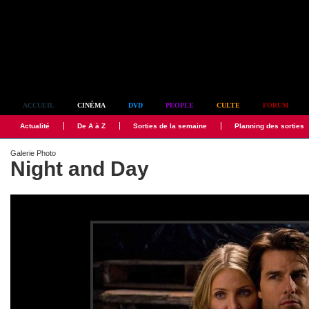
Simplement culte
ACCUEIL
CINÉMA
DVD
PEOPLE
CULTE
FORUM
Actualité
De A à Z
Sorties de la semaine
Planning des sorties
Galerie Photo
Night and Day