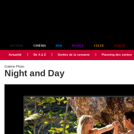
Simplement culte
ACCUEIL
CINÉMA
DVD
PEOPLE
CULTE
FORUM
Actualité
De A à Z
Sorties de la semaine
Planning des sorties
Galerie Photo
Night and Day