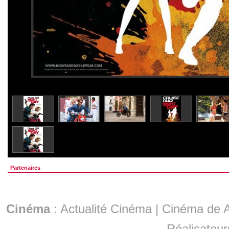
Partenaires
Cinéma
:
Actualité Cinéma
|
Cinéma de A
Réalisateur