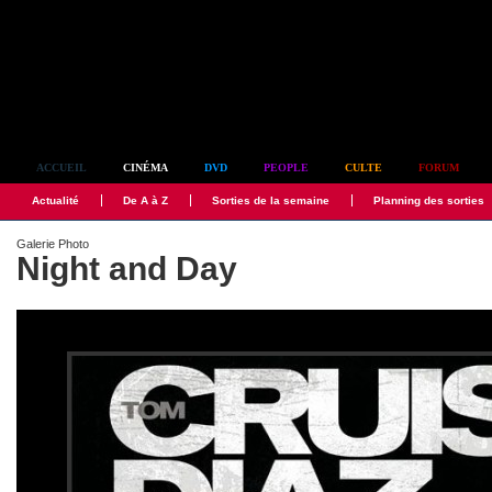
Simplement culte
ACCUEIL
CINÉMA
DVD
PEOPLE
CULTE
FORUM
Actualité
De A à Z
Sorties de la semaine
Planning des sorties
Galerie Photo
Night and Day