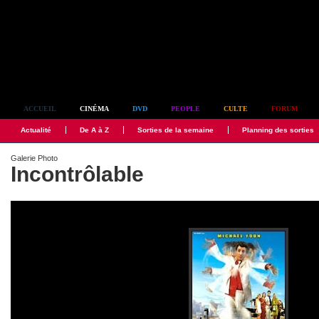
Simplement culte
ACCUEIL
CINÉMA
DVD
PEOPLE
CULTE
FORUM
Actualité
De A à Z
Sorties de la semaine
Planning des sorties
Galerie Photo
Incontrôlable