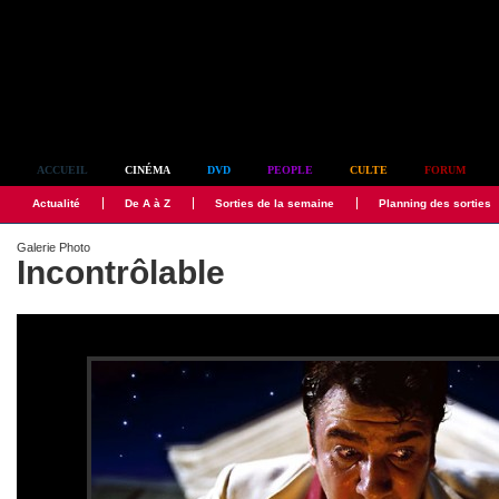
Simplement culte
ACCUEIL
CINÉMA
DVD
PEOPLE
CULTE
FORUM
Actualité
De A à Z
Sorties de la semaine
Planning des sorties
Galerie Photo
Incontrôlable