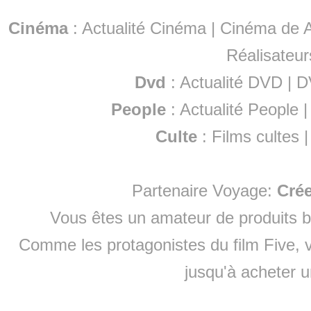
Cinéma
:
Actualité Cinéma
|
Cinéma de A
Réalisateur
Dvd
:
Actualité DVD
|
D
People
:
Actualité People
Culte
:
Films cultes
Partenaire Voyage:
Cré
Vous êtes un amateur de produits
b
Comme les protagonistes du film Five, v
jusqu'à
acheter 