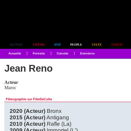
Simplement culte
ACCUEIL
CINÉMA
DVD
PEOPLE
CULTE
FORUM
Actualité
Portraits
Culculte
Entretiens
Jean Reno
Acteur
Maroc
Filmographie sur FilmDeCulte
2020 (Acteur)
Bronx
2015 (Acteur)
Antigang
2010 (Acteur)
Rafle (La)
2009 (Acteur)
Immortel (L')