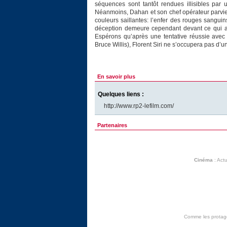
séquences sont tantôt rendues illisibles par
Néanmoins, Dahan et son chef opérateur parvien
couleurs saillantes: l’enfer des rouges sanguins
déception demeure cependant devant ce qui aur
Espérons qu’après une tentative réussie ave
Bruce Willis), Florent Siri ne s’occupera pas d’
En savoir plus
Quelques liens :
http://www.rp2-lefilm.com/
Partenaires
Cinéma
:
Actu
Comme les protagon