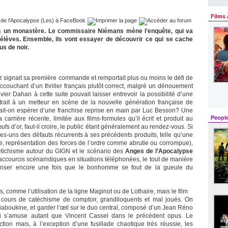
Films 
 un monastère. Le commissaire Niémans mène l’enquête, qui va
 élèves. Ensemble, ils vont essayer de découvrir ce qui se cache
s de noir.
tz signait sa première commande et remportait plus ou moins le défi de
accouchant d’un thriller français plutôt correct, malgré un dénouement
ier Dahan à cette suite pouvait laisser entrevoir la possibilité d’une
rait à un metteur en scène de la nouvelle génération française de
ait-on espérer d’une franchise reprise en main par Luc Besson? Une
Peopl
carrière récente, limitée aux films-formules qu’il écrit et produit au
 d’or, faut-il croire, le public étant généralement au rendez-vous. Si
-uns des défauts récurrents à ses précédents produits, telle qu’une
, représentation des forces de l’ordre comme abrutie ou corrompue),
 fétichisme autour du GIGN et le scénario des
Anges de l’Apocalypse
ccourcis scénaristiques en situations téléphonées, le tout de manière
enser encore une fois que le bonhomme se fout de la gueule du
, comme l’utilisation de la ligne Maginot ou de Lothaire, mais le film
s cours de catéchisme de comptoir, grandiloquents et mal joués. On
Riaboukine, et garder l’œil sur le duo central, composé d’un Jean Réno
ui s’amuse autant que Vincent Cassel dans le précédent opus. Le
ction mais, à l’exception d’une fusillade chaotique très réussie, les