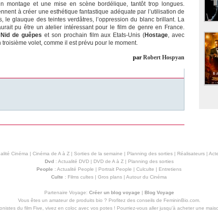
 un montage et une mise en scène bordélique, tantôt trop longues.
nent à créer une esthétique fantastique adéquate par l’utilisation de
, le glauque des teintes verdâtres, l’oppression du blanc brillant. La
ait pu être un atelier intéressant pour le film de genre en France.
c
Nid de guêpes
et son prochain film aux Etats-Unis (
Hostage
, avec
un troisième volet, comme il est prévu pour le moment.
par
Robert Hospyan
alité Cinéma
|
Cinéma de A à Z
|
Sorties de la semaine
|
Planning des sorties
|
Réalisateurs
|
Acte
Dvd
:
Actualité DVD
|
DVD de A à Z
|
Planning des sorties
People
:
Actualité People
|
Portrait People
|
Culculte
|
Entretiens
Culte
:
Films cultes
|
Gros plans
|
Autour du Cinéma
Partenaire Voyage:
Créer un blog voyage
|
Blog Voyage
Vous êtes un amateur de produits
bio
? Profitez des conseils de FemininBio.com.
istes du film Five, vivez en coloc avec vos potes ! Pourriez-vous aller jusqu'à
acheter une mais