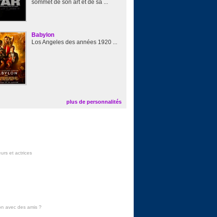
sommet de son art et de sa ...
Babylon
Los Angeles des années 1920 ...
plus de personnalités
urs et actrices
on avec des amis
?