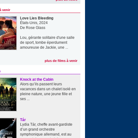
à venir
Love Lies Bleeding
États-Unis, 2024
De
Rose Glass
Lou, gérante solitaire d'une salle
de sport, tombe éperdument
amoureuse de Jackie, une ...
plus de films à venir
e
Knock at the Cabin
Alors qu’ils passent leurs
vacances dans un chalet isolé en
pleine nature, une jeune fille et
ses ...
Tár
Lydia Tár, cheffe avant-gardiste
d’un grand orchestre
symphonique allemand, est au