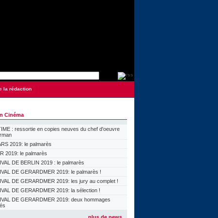
e la rédaction
on Cinéma
ME : ressortie en copies neuves du chef d'oeuvre
orman
S 2019: le palmarès
 2019: le palmarès
VAL DE BERLIN 2019 : le palmarès
VAL DE GERARDMER 2019: le palmarès !
VAL DE GERARDMER 2019: les jury au complet !
VAL DE GERARDMER 2019: la sélection !
IVAL DE GERARDMER 2019: deux hommages
lés
plus de news