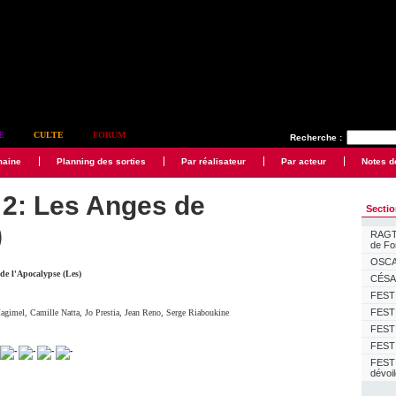
E
CULTE
FORUM
Recherche :
maine
Planning des sorties
Par réalisateur
Par acteur
Notes d
 2: Les Anges de
Secti
)
RAGTI
de F
OSCAR
 de l'Apocalypse (Les)
CÉSAR
FESTI
FESTI
Magimel
,
Camille Natta
,
Jo Prestia
,
Jean Reno
,
Serge Riaboukine
FESTI
FESTI
FEST
dévoi