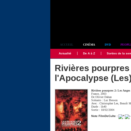
Simplement culte
ACCUEIL
CINÉMA
DVD
PEOPL
Actualité
De A à Z
Sorties de la se
Rivières pourpres
l'Apocalypse (Les
Rivières pourpres 2: Les Anges
France, 2003
De
Olivier Dahan
Scénario :
Luc Besson
Avec :
Christopher Lee
,
Benoît 
Durée : 1h40
Sortie : 18/02/2004
Note FilmDeCulte :