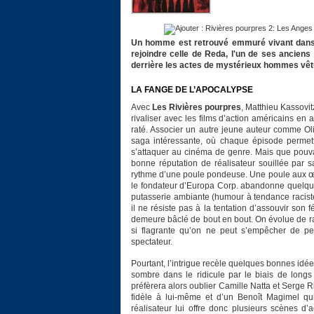
Un homme est retrouvé emmuré vivant dans
rejoindre celle de Reda, l'un de ses anciens
derrière les actes de mystérieux hommes vêtu
LA FANGE DE L’APOCALYPSE
Avec
Les Rivières pourpres
, Matthieu Kassovi
rivaliser avec les films d’action américains en 
raté. Associer un autre jeune auteur comme Oliv
saga intéressante, où chaque épisode permett
s’attaquer au cinéma de genre. Mais que pouv
bonne réputation de réalisateur souillée par sa 
rythme d’une poule pondeuse. Une poule aux œufs
le fondateur d’Europa Corp. abandonne quelques
putasserie ambiante (humour à tendance raciste
il ne résiste pas à la tentation d’assouvir son
demeure bâclé de bout en bout. On évolue de ra
si flagrante qu’on ne peut s’empêcher de p
spectateur.
Pourtant, l’intrigue recèle quelques bonnes idées
sombre dans le ridicule par le biais de long
préfèrera alors oublier Camille Natta et Serge 
fidèle à lui-même et d’un Benoît Magimel q
réalisateur lui offre donc plusieurs scènes d’a