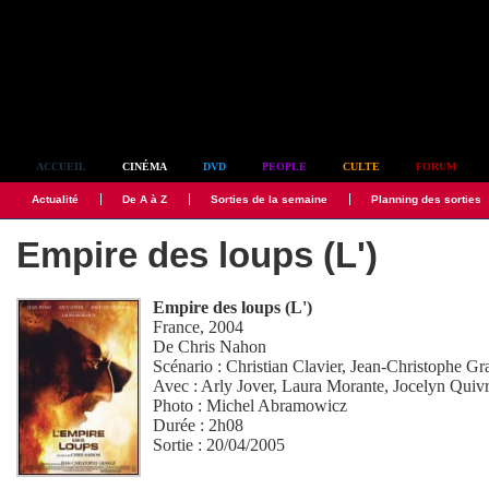
Simplement culte
ACCUEIL
CINÉMA
DVD
PEOPLE
CULTE
FORUM
Actualité
De A à Z
Sorties de la semaine
Planning des sorties
Empire des loups (L')
Empire des loups (L')
France, 2004
De
Chris Nahon
Scénario :
Christian Clavier
,
Jean-Christophe Gr
Avec :
Arly Jover
,
Laura Morante
,
Jocelyn Quivr
Photo :
Michel Abramowicz
Durée : 2h08
Sortie : 20/04/2005