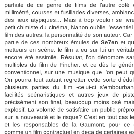
parfaite de ce genre de films de l’autre coté 
millimétré, courses et fusillades diverses, ambian
des lieux atypiques… Mais à trop vouloir se livrer
petit chimiste du cinéma, Nahon oublie l’essentiel
film des autres: la personnalité de son auteur. Car l'o
partie de ces nombreux émules de
Se7en
et qu
metteurs en scène, le film a eu sur lui un vérita
encore été assimilé. Résultat, l'on dénombre sa
multiples du film de Fincher, et ce dès le gén
conventionnel, sur une musique que l’on peut qu
On pourra tout autant regretter cette sorte d’éd
plusieurs parties du film -celui-ci s’embourba
facilités scénaristiques et autres jeux de pis
précisément son final, beaucoup moins osé mai
explosif. La volonté de satisfaire un public prépr
sur la nouveauté et le risque? C’est en tout cas l
et les responsables de la Gaumont, pour ce q
comme un film contractuel en deça de certaines e