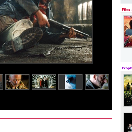
Films 
Peopl