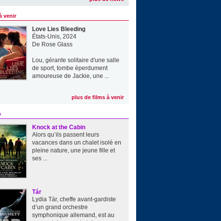
à venir
Love Lies Bleeding
États-Unis, 2024
De
Rose Glass
Lou, gérante solitaire d'une salle
de sport, tombe éperdument
amoureuse de Jackie, une ...
plus de films à venir
e
Knock at the Cabin
Alors qu’ils passent leurs
vacances dans un chalet isolé en
pleine nature, une jeune fille et
ses ...
Tár
Lydia Tár, cheffe avant-gardiste
d’un grand orchestre
symphonique allemand, est au