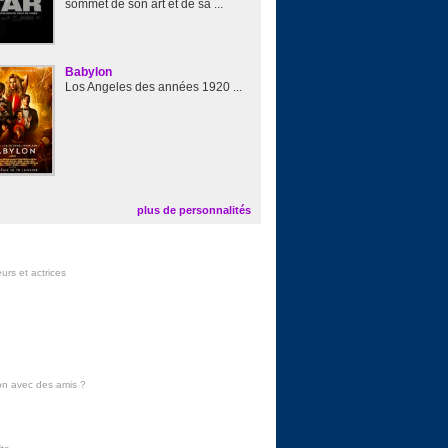
sommet de son art et de sa ...
Babylon
Los Angeles des années 1920 ...
plus de personnalités
urs et actrices
on avec des amis
?