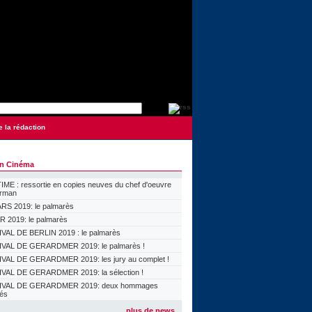
e la rédaction
on Cinéma
ME : ressortie en copies neuves du chef d'oeuvre
orman
S 2019: le palmarès
 2019: le palmarès
VAL DE BERLIN 2019 : le palmarès
VAL DE GERARDMER 2019: le palmarès !
VAL DE GERARDMER 2019: les jury au complet !
VAL DE GERARDMER 2019: la sélection !
IVAL DE GERARDMER 2019: deux hommages
lés
plus de news