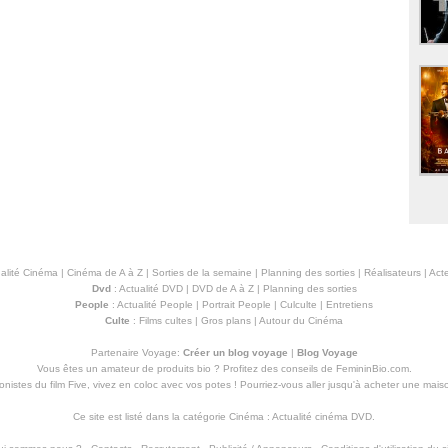
alité Cinéma
|
Cinéma de A à Z
|
Sorties de la semaine
|
Planning des sorties
|
Réalisateurs
|
Acte
Dvd
:
Actualité DVD
|
DVD de A à Z
|
Planning des sorties
People
:
Actualité People
|
Portrait People
|
Culculte
|
Entretiens
Culte
:
Films cultes
|
Gros plans
|
Autour du Cinéma
Partenaire Voyage:
Créer un blog voyage
|
Blog Voyage
Vous êtes un amateur de produits
bio
? Profitez des conseils de FemininBio.com.
istes du film Five, vivez en coloc avec vos potes ! Pourriez-vous aller jusqu'à
acheter une mais
Ce site est listé dans la catégorie
Cinéma
:
Actualité cinéma DVD
.