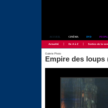
Simplement culte
ACCUEIL
CINÉMA
DVD
PEOPL
Actualité
De A à Z
Sorties de la se
Galerie Photo
Empire des loups (