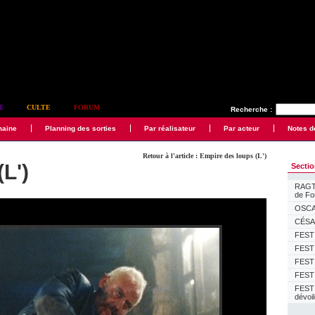
E
CULTE
FORUM
Recherche :
maine
Planning des sorties
Par réalisateur
Par acteur
Notes d
Retour à l'article : Empire des loups (L')
L')
Secti
RAGTI
de F
OSCAR
CÉSAR
FESTI
FESTI
FESTI
FESTI
FEST
dévoi