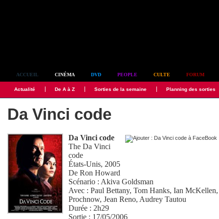
Simplement culte
ACCUEIL
CINÉMA
DVD
PEOPLE
CULTE
FORUM
Actualité
De A à Z
Sorties de la semaine
Planning des sorties
Da Vinci code
Da Vinci code
The Da Vinci
code
États-Unis, 2005
De
Ron Howard
Scénario :
Akiva Goldsman
Avec :
Paul Bettany
,
Tom Hanks
,
Ian McKellen
Prochnow
,
Jean Reno
,
Audrey Tautou
Durée : 2h29
Sortie : 17/05/2006