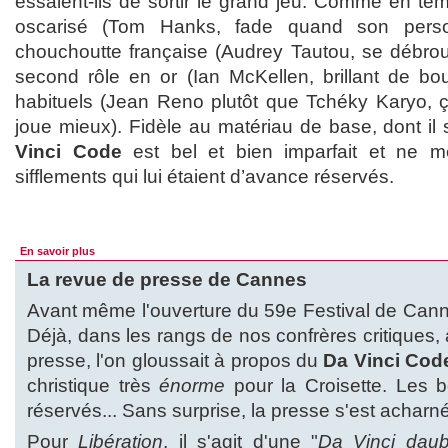
essaient-ils de sortir le grand jeu. Comme en tém
oscarisé (Tom Hanks, fade quand son person
chouchoutte française (Audrey Tautou, se débroui
second rôle en or (Ian McKellen, brillant de bou
habituels (Jean Reno plutôt que Tchéky Karyo, ça
joue mieux). Fidèle au matériau de base, dont il
Vinci Code
est bel et bien imparfait et ne m
sifflements qui lui étaient d’avance réservés.
En savoir plus
La revue de presse de Cannes
Avant même l'ouverture du 59e Festival de Canne
Déjà, dans les rangs de nos confrères critiques, 
presse, l'on gloussait à propos du
Da Vinci Cod
christique très
énorme
pour la Croisette. Les b
réservés... Sans surprise, la presse s'est acharn
Pour
Libération
, il s'agit d'une "
Da Vinci dau