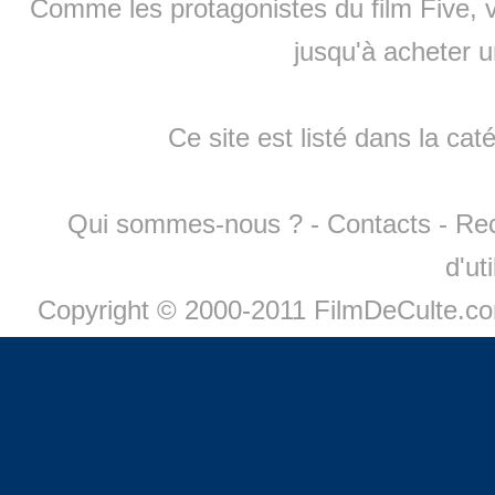
Comme les protagonistes du film Five, v
jusqu'à
acheter 
Ce site est listé dans la cat
Qui sommes-nous ?
-
Contacts
-
Re
d'ut
Copyright © 2000-2011 FilmDeCulte.c