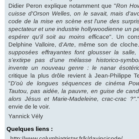
Didier Peron explique notamment que "
Ron How
cuisse d'Orson Welles, on le savait, mais d'avo
code de la mise en scène est l'une des surpris
spectateur et une industrie hollywoodienne un p
espérer qu'il soit au moins efficace
". Un con
Delphine Valloire, d'
Arte
, même son de cloche.
supposées effrayantes font glousser la salle, 
s’extirpe pas d’une mélasse historico-symb
invente un nouveau genre : le nanar ésotéri
critique la plus drôle revient à Jean-Philippe 
"
D'où de longues séquences de cinéma Powe
Tautou, pas aidée, la pauvre, en guise de candi
alors Jésus et Marie-Madeleine, crac-crac ?".
envie de le voir.
Yannick Vély
Quelques liens :
http://www.columbiatristar.fr/k/davincicode/