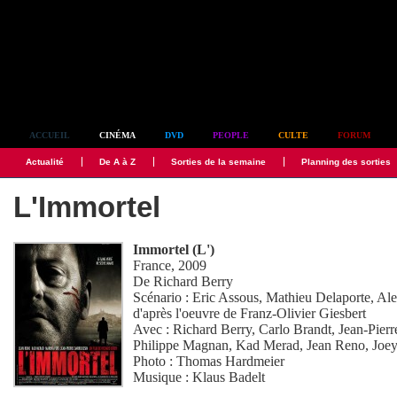
Simplement culte
ACCUEIL
CINÉMA
DVD
PEOPLE
CULTE
FORUM
Actualité
De A à Z
Sorties de la semaine
Planning des sorties
L'Immortel
Immortel (L')
France, 2009
De
Richard Berry
Scénario :
Eric Assous
,
Mathieu Delaporte
,
Ale
d'après l'oeuvre de Franz-Olivier Giesbert
Avec :
Richard Berry
,
Carlo Brandt
,
Jean-Pierr
Philippe Magnan
,
Kad Merad
,
Jean Reno
,
Joey
Photo :
Thomas Hardmeier
Musique :
Klaus Badelt