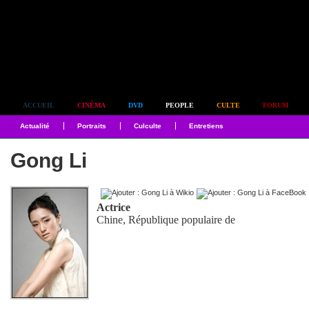
Simplement culte
ACCUEIL
CINÉMA
DVD
PEOPLE
CULTE
FORUM
Actualité
Portraits
Culculte
Entretiens
Gong Li
Actrice
Chine, République populaire de