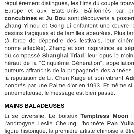
régulièrement distingués, les films du couple trou
Europe et aux Etats-Unis. Bâillonnés par p
concubines
et
Ju Dou
sont découverts a posterio
Zhang Yimou et Gong Li enfantent une œuvre lé
destins tragiques et de familles apeurées. Plus ta
(à force de dépendre des festivals, leur cin
norme affectée), Zhang et son inspiratrice se sé
du compassé
Shanghai Triad
, leur opus le moi
héraut de la "Cinquième Génération", appellatio
auteurs affranchis de la propagande des années 80
la réputation de Li. Chen Kaige et son vibrant
Ad
honorés par une Palme d'or en 1993. Et même si 
entremetteuse, le message est bien passé.
MAINS BALADEUSES
Li se diversifie. Le boiteux
Temptress Moon
l
l'androgyne Leslie Cheung, l'honnête
Pan Yuli
figure historique, la première artiste chinoise à ê