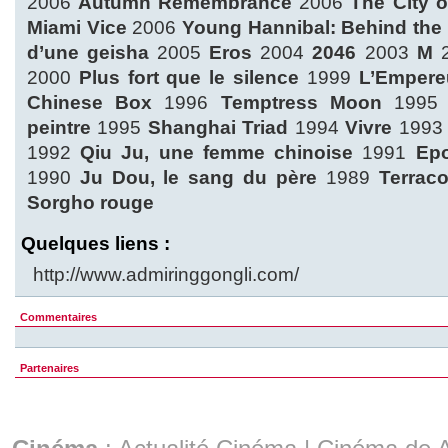
2006
Autumn Remembrance
2006
The City 
Miami Vice
2006
Young Hannibal: Behind the
d’une geisha
2005
Eros
2004
2046
2003
M
2
2000
Plus fort que le silence
1999
L’Empereu
Chinese Box
1996
Temptress Moon
199
peintre
1995
Shanghai Triad
1994
Vivre
199
1992
Qiu Ju, une femme chinoise
1991
Epo
1990
Ju Dou, le sang du père
1989
Terraco
Sorgho rouge
Quelques liens :
http://www.admiringgongli.com/
Commentaires
Partenaires