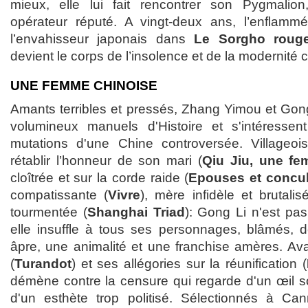
mieux, elle lui fait rencontrer son Pygmalio
opérateur réputé. A vingt-deux ans, l’enflammé
l’envahisseur japonais dans
Le Sorgho roug
devient le corps de l’insolence et de la modernité 
UNE FEMME CHINOISE
Amants terribles et pressés, Zhang Yimou et Gong
volumineux manuels d'Histoire et s'intéressen
mutations d'une Chine controversée. Villageois
rétablir l’honneur de son mari (
Qiu Jiu, une fe
cloîtrée et sur la corde raide (
Epouses et concu
compatissante (
Vivre
), mère infidèle et brutalis
tourmentée (
Shanghai Triad
): Gong Li n'est pa
elle insuffle à tous ses personnages, blâmés, dé
âpre, une animalité et une franchise amères. Av
(
Turandot
) et ses allégories sur la réunification (
démène contre la censure qui regarde d'un œil 
d'un esthète trop politisé. Sélectionnés à Can