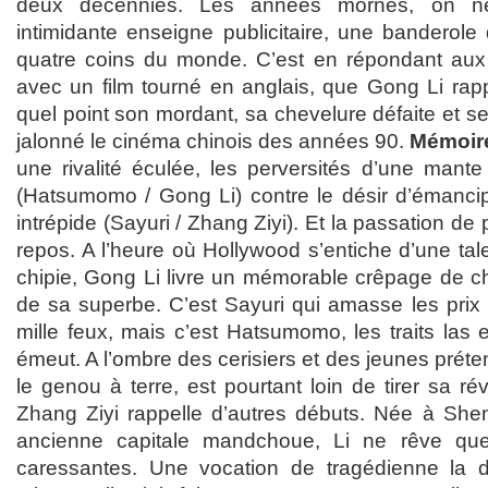
deux décennies. Les années mornes, on ne 
intimidante enseigne publicitaire, une banderole
quatre coins du monde. C’est en répondant aux 
avec un film tourné en anglais, que Gong Li rapp
quel point son mordant, sa chevelure défaite et s
jalonné le cinéma chinois des années 90.
Mémoire
une rivalité éculée, les perversités d’une mante 
(Hatsumomo / Gong Li) contre le désir d’émancip
intrépide (Sayuri / Zhang Ziyi). Et la passation de 
repos. A l’heure où Hollywood s’entiche d’une tal
chipie, Gong Li livre un mémorable crêpage de ch
de sa superbe. C’est Sayuri qui amasse les prix d
mille feux, mais c’est Hatsumomo, les traits las
émeut. A l’ombre des cerisiers et des jeunes prétend
le genou à terre, est pourtant loin de tirer sa r
Zhang Ziyi rappelle d’autres débuts. Née à Sheny
ancienne capitale mandchoue, Li ne rêve que
caressantes. Une vocation de tragédienne la d