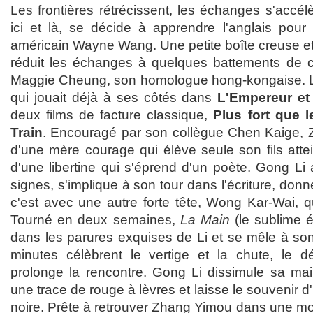
Les frontières rétrécissent, les échanges s'accél
ici et là, se décide à apprendre l'anglais pour
américain Wayne Wang. Une petite boîte creuse et f
réduit les échanges à quelques battements de c
Maggie Cheung, son homologue hong-kongaise. Le
qui jouait déjà à ses côtés dans
L'Empereur et 
deux films de facture classique,
Plus fort que l
Train
. Encouragé par son collègue Chen Kaige, Zh
d'une mère courage qui élève seule son fils attein
d'une libertine qui s'éprend d'un poète. Gong Li
signes, s'implique à son tour dans l'écriture, don
c'est avec une autre forte tête, Wong Kar-Wai, qu'
Tourné en deux semaines,
La Main
(le sublime é
dans les parures exquises de Li et se mêle à son
minutes célèbrent le vertige et la chute, le d
prolonge la rencontre. Gong Li dissimule sa ma
une trace de rouge à lèvres et laisse le souvenir 
noire. Prête à retrouver Zhang Yimou dans une m