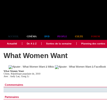
Simplement culte
ACCUEIL
CINÉMA
DVD
PEOPLE
CULTE
FORUM
Actualité
De A à Z
Sorties de la semaine
Planning des sorties
What Women Want
What Women Want
Chine, République populaire de, 2010
Avec :
Andy Lau
,
Gong Li
Commentaires
Partenaires