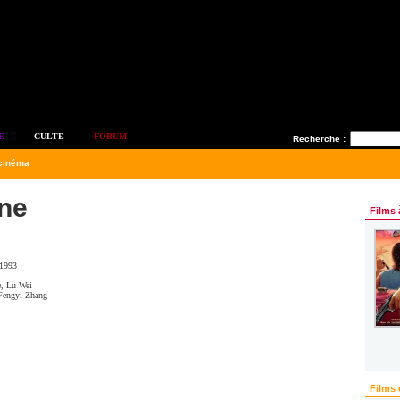
E
CULTE
FORUM
Recherche :
 cinéma
ne
Films 
 1993
e
,
Lu Wei
Fengyi Zhang
Films 