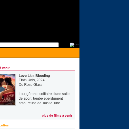
à venir
Love Lies Bleeding
États-Unis, 2024
De
Rose Glass
Lou, gérante solitaire d'une salle
de sport, tombe éperdument
amoureuse de Jackie, une ...
plus de films à venir
cultes