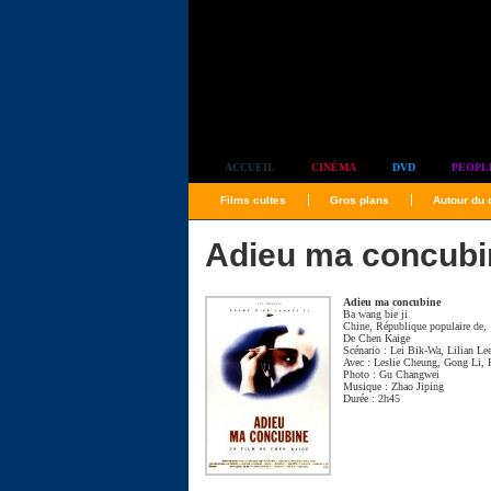
Simplement culte
ACCUEIL
CINÉMA
DVD
PEOPL
Films cultes
Gros plans
Autour du
Adieu ma concubi
Adieu ma concubine
Ba wang bie ji
Chine, République populaire de,
De
Chen Kaige
Scénario :
Lei Bik-Wa
,
Lilian Le
Avec :
Leslie Cheung
,
Gong Li
,
Photo :
Gu Changwei
Musique :
Zhao Jiping
Durée : 2h45