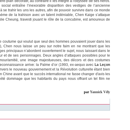
plan décoratif, au contraire il les intègre à l'odyssée de ses héros.
t social entraîne l’inexorable disparition des vestiges de l’ancienne
 se trahir les uns les autres, afin de pouvoir survivre dans ce monde
thème de la trahison avec un talent indéniable, Chen Kaige s’attaque
ie Cheung, travesti jouant le rôle de la concubine, est amoureux de
tte coutume qui voulut que seul des hommes pouvaient jouer dans les
s), Chen nous laisse un peu sur notre faim en ne montrant que les
es principaux n’abordent ouvertement le sujet, nous laissant dans le
eur et de ses personnages. Deux angles d’attaques possibles pour le
 d’amour/amitié, une image majestueuses, des décors et des costumes
a reconnaissance arrive: la Palme d’or (1993, ex-aequo avec
La Leçon
vers le nouveau gouvernement et la Révolution culturelle étant bien
it en Chine avant que le succès international ne fasse changer d'avis les
eut été dommage que les habitants du pays nous offrant un tel film ne
par
Yannick Vély