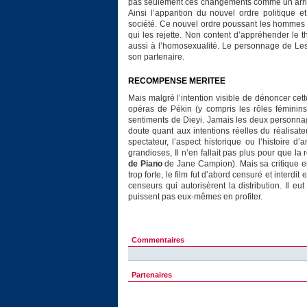
pas seulement ces changements comme un arrière-
Ainsi l’apparition du nouvel ordre politique e
société. Ce nouvel ordre poussant les hommes à
qui les rejette. Non content d’appréhender le 
aussi à l’homosexualité. Le personnage de Lesl
son partenaire.
RECOMPENSE MERITEE
Mais malgré l’intention visible de dénoncer ce
opéras de Pékin (y compris les rôles féminin
sentiments de Dieyi. Jamais les deux personnag
doute quant aux intentions réelles du réalisat
spectateur, l’aspect historique ou l’histoire
grandioses, Il n’en fallait pas plus pour que l
de Piano
de Jane Campion). Mais sa critique en
trop forte, le film fut d’abord censuré et interd
censeurs qui autorisèrent la distribution. Il 
puissent pas eux-mêmes en profiter.
Commentaires
Partenaires