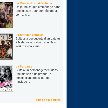
Le Manoir du chat fantôme
Un jeune cou­ple emmé­nage dans
une mai­son aban­don­née depuis
cent ans ...
L'Enfer des zombies
Suite à la découverte d’un bateau
à la dérive aux abords de New
York, des policiers ...
La Servante
Suite à un déménagement dans
une maison plus grande, la
femme d'un professeur de
musique ...
plus de films cultes