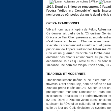
1924, Douzi et Shitou se rencontrent à l’acad
l’opéra "Adieu ma Concubine" qu’ils interpr
nombreuses péripéties durant le demi-siècle q
OPERA TRADITIONNEL
Vibrant hommage à l’opéra de Pékin,
Adieu ma
Ce dernier fait partie de la "Cinquième Généra
Grâce à ce film, Chen présente au monde entier c
n’est laissé au hasard. Chaque acteur revêt 
spectateurs comprennent aussitôt à quel genre d
principaux de l’opéra traditionnel
Adieu ma C
Chu est un guerrier invincible qui tombe dan
entonner des chants et font croire au peuple 
débandade. Tout ce qui reste au roi Chu sont sa 
Yu danse une dernière fois pour son époux, lui 
TRADITION ET MODERNITE
Traditionnellement (même si ce n’est plus le
travestis. C’est donc Dieyi, nom de scène de Do
Xiaolou, prend le rôle de Chu. Soutenue par une
photographie montrent l’ampleur de leurs tale
fascinantes. Deux stars de l’opéra traversent 
52 ans, Dieyi et Xiaolou vivent dans l’ancienn
subissent la Révolution culturelle et l’émerg
celle de leur art. Cette évolution du système pol