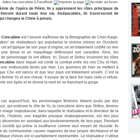
émie de l’opéra de Pékin. Ils y apprennent les rôles principaux de
èteront durant toute leur vie. Inséparables, ils traverseront de
ui changea la Chine à jamais.
 Concubine
est l’oeuvre maîtresse de la filmographie de Chen Kaige.
tion" de réalisateurs qui popularisa le cinéma chinois en Occident.
et art typique de son pays d’origine, un art totalement codifié où rien
une tenue et un maquillage définissant son caractère. Ainsi, les
e personnage ils ont affaire. Ici, Douzi et Shitou incarnent les rôles
oncubine
dans lequel est conté le combat entre les rois Chu et Han.
s une embuscade tendu par Han. Les guerriers de Han se mettent à
que Chu est vaincu et que leur pays est totalement envahi. C’est la
femme Yu et son cheval. Il essaie de la faire fuir mais celle-ci refuse.
vole son épée et se donne la mort en se tranchant la gorge.
 cas aujourd’hui), les personnages féminins étaient joués par des
uzi, qui endosse le rôle de Yu, la concubine alors que Shitou, devenu
 image majestueuse, dans laquelle le réalisateur et le directeur de la
nts, l’histoire, une tragédie presque shakespearienne, est des plus
les décennies en assistant aux bouleversements de leur pays. Pendant
e société qui prône la souffrance comme seul moyen de réussite. Ils
ence du communisme, causes majeures de leur propre déchéance et de
itique chinois est ici parfaitement représentée. Le réalisateur n’utilise