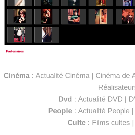
Partenaires
Cinéma
:
Actualité Cinéma
|
Cinéma de A
Réalisateur
Dvd
:
Actualité DVD
|
D
People
:
Actualité People
Culte
:
Films cultes