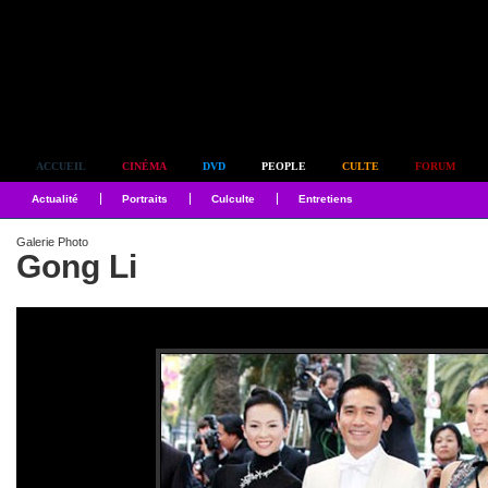
Simplement culte
ACCUEIL
CINÉMA
DVD
PEOPLE
CULTE
FORUM
Actualité
Portraits
Culculte
Entretiens
Galerie Photo
Gong Li