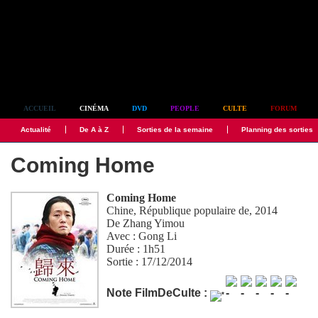
Simplement culte
ACCUEIL
CINÉMA
DVD
PEOPLE
CULTE
FORUM
Actualité
De A à Z
Sorties de la semaine
Planning des sorties
Coming Home
Coming Home
Chine, République populaire de, 2014
De
Zhang Yimou
Avec :
Gong Li
Durée : 1h51
Sortie : 17/12/2014
Note FilmDeCulte :