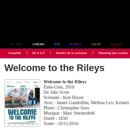
Simplement culte
ACCUEIL
CINÉMA
DVD
PEOPLE
CULTE
FORUM
Actualité
De A à Z
Sorties de la semaine
Planning des sorties
Welcome to the Rileys
Welcome to the Rileys
États-Unis, 2010
De
Jake Scott
Scénario :
Ken Hixon
Avec :
James Gandolfini
,
Melissa Leo
,
Kristen
Photo :
Christopher Soos
Musique :
Marc Streitenfeld
Durée : 1h50
Sortie : 10/11/2010