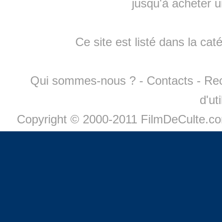
jusqu'à
acheter 
Ce site est listé dans la cat
Qui sommes-nous ?
-
Contacts
-
Re
d'ut
Copyright © 2000-2011 FilmDeCulte.c