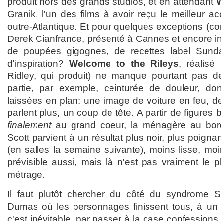
produit hors des grands studios, et en attendant
W
Granik, l'un des films à avoir reçu le meilleur ac
outre-Atlantique. Et pour quelques exceptions (
Derek Cianfrance, présenté à Cannes et encore in
de poupées gigognes, de recettes label Sun
d'inspiration?
Welcome to the Rileys
, réalisé
Ridley, qui produit) ne manque pourtant pas de
partie, par exemple, ceinturée de douleur, don
laissées en plan: une image de voiture en feu, 
parlent plus, un coup de tête. A partir de figures b
finalement
au grand coeur, la ménagère au bord 
Scott parvient à un résultat plus noir, plus poign
(en salles la semaine suivante), moins lisse, moin
prévisible aussi, mais là n'est pas vraiment le 
métrage.
Il faut plutôt chercher du côté du syndrome St
Dumas où les personnages finissent tous, à un
c'est inévitable, par passer à la case confessions,