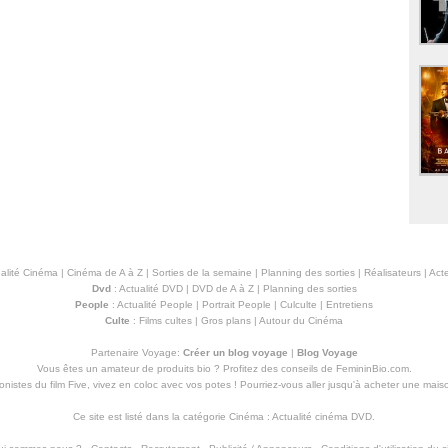
alité Cinéma
|
Cinéma de A à Z
|
Sorties de la semaine
|
Planning des sorties
|
Réalisateurs
|
Acte
Dvd
:
Actualité DVD
|
DVD de A à Z
|
Planning des sorties
People
:
Actualité People
|
Portrait People
|
Culculte
|
Entretiens
Culte
:
Films cultes
|
Gros plans
|
Autour du Cinéma
Partenaire Voyage:
Créer un blog voyage
|
Blog Voyage
Vous êtes un amateur de produits
bio
? Profitez des conseils de FemininBio.com.
istes du film Five, vivez en coloc avec vos potes ! Pourriez-vous aller jusqu'à
acheter une mais
Ce site est listé dans la catégorie
Cinéma
:
Actualité cinéma DVD
.