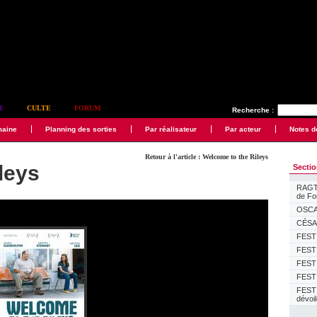
E
CULTE
FORUM
Recherche :
maine
Planning des sorties
Par réalisateur
Par acteur
Notes d
Retour à l'article : Welcome to the Rileys
leys
Secti
RAGTI
de F
OSCAR
CÉSAR
FESTI
FESTI
FESTI
FESTI
FEST
dévoi