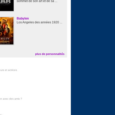
sommet de son art et de sa ...
Babylon
Los Angeles des années 1920 ...
plus de personnalités
urs et actrices
on avec des amis
?