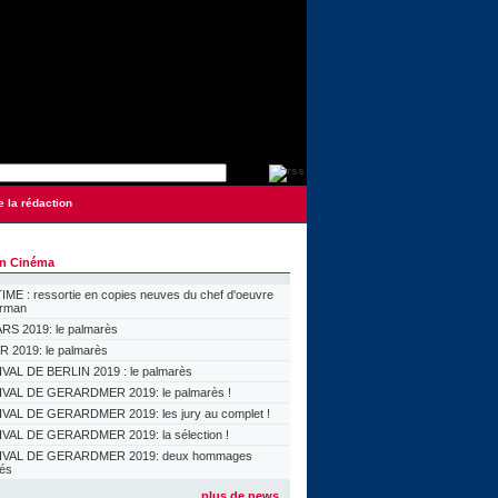
e la rédaction
on Cinéma
ME : ressortie en copies neuves du chef d'oeuvre
orman
S 2019: le palmarès
 2019: le palmarès
VAL DE BERLIN 2019 : le palmarès
VAL DE GERARDMER 2019: le palmarès !
VAL DE GERARDMER 2019: les jury au complet !
VAL DE GERARDMER 2019: la sélection !
IVAL DE GERARDMER 2019: deux hommages
lés
plus de news