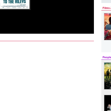
Films 
Peopl