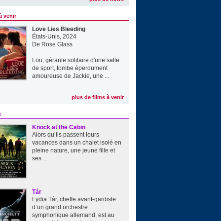
à venir
Love Lies Bleeding
États-Unis, 2024
De
Rose Glass
Lou, gérante solitaire d'une salle
de sport, tombe éperdument
amoureuse de Jackie, une ...
plus de films à venir
e
Knock at the Cabin
Alors qu’ils passent leurs
vacances dans un chalet isolé en
pleine nature, une jeune fille et
ses ...
Tár
Lydia Tár, cheffe avant-gardiste
d’un grand orchestre
symphonique allemand, est au