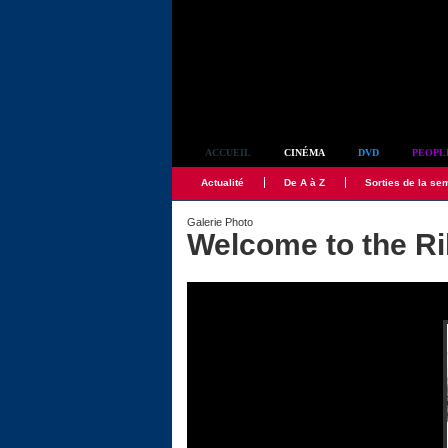
Simplement culte
ACCUEIL
CINÉMA
DVD
PEOPL
Actualité
De A à Z
Sorties de la se
Galerie Photo
Welcome to the Ri