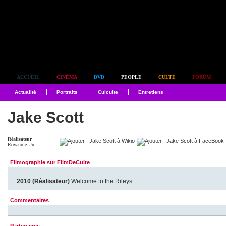
Simplement culte
ACCUEIL
CINÉMA
DVD
PEOPLE
CULTE
FORUM
Actualité
Portraits
Culculte
Entretiens
Jake Scott
Réalisateur
Royaume-Uni
Filmographie sur FilmDeCulte
2010 (Réalisateur)
Welcome to the Rileys
Commentaires