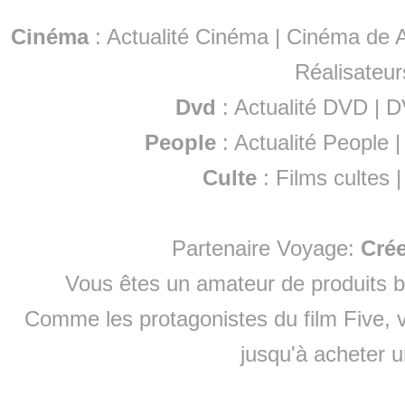
Cinéma
:
Actualité Cinéma
|
Cinéma de A
Réalisateur
Dvd
:
Actualité DVD
|
D
People
:
Actualité People
Culte
:
Films cultes
Partenaire Voyage:
Cré
Vous êtes un amateur de produits
b
Comme les protagonistes du film Five, v
jusqu'à
acheter 