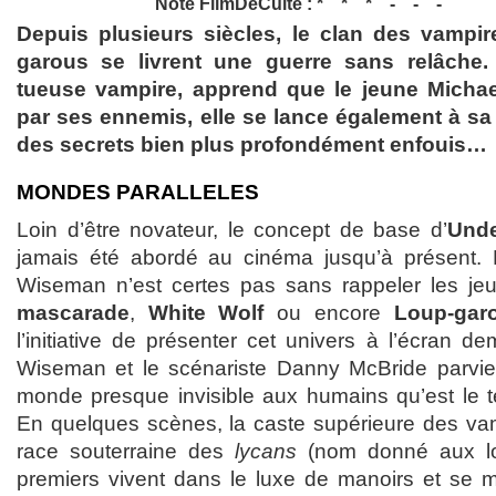
Note FilmDeCulte :
Depuis plusieurs siècles, le clan des vampir
garous se livrent une guerre sans relâche
tueuse vampire, apprend que le jeune Michae
par ses ennemis, elle se lance également à sa
des secrets bien plus profondément enfouis…
MONDES PARALLELES
Loin d’être novateur, le concept de base d’
Unde
jamais été abordé au cinéma jusqu’à présent. 
Wiseman n’est certes pas sans rappeler les je
mascarade
,
White Wolf
ou encore
Loup-garo
l’initiative de présenter cet univers à l’écran d
Wiseman et le scénariste Danny McBride parvie
monde presque invisible aux humains qu’est le te
En quelques scènes, la caste supérieure des va
race souterraine des
lycans
(nom donné aux lou
premiers vivent dans le luxe de manoirs et se 