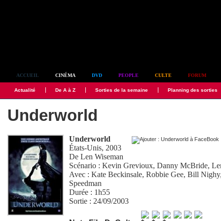
Simplement culte
ACCUEIL
CINÉMA
DVD
PEOPLE
CULTE
FORUM
Actualité
De A à Z
Sorties de la semaine
Planning des sorties
Underworld
Underworld
États-Unis, 2003
De
Len Wiseman
Scénario :
Kevin Grevioux
,
Danny McBride
,
Le
Avec :
Kate Beckinsale
,
Robbie Gee
,
Bill Nighy
Speedman
Durée : 1h55
Sortie : 24/09/2003