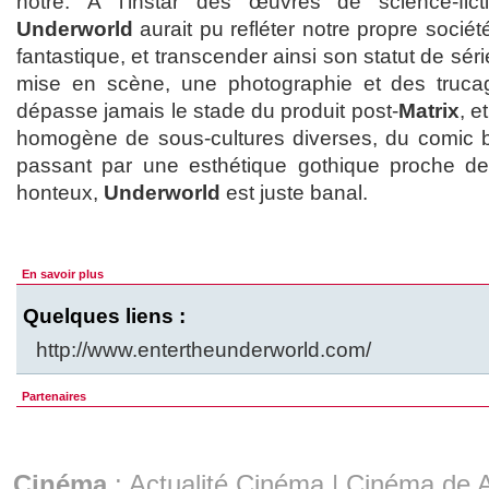
nôtre. À l’instar des œuvres de science-fict
Underworld
aurait pu refléter notre propre sociét
fantastique, et transcender ainsi son statut de séri
mise en scène, une photographie et des trucage
dépasse jamais le stade du produit post-
Matrix
, e
homogène de sous-cultures diverses, du comic b
passant par une esthétique gothique proche d
honteux,
Underworld
est juste banal.
En savoir plus
Quelques liens :
http://www.entertheunderworld.com/
Partenaires
Cinéma
:
Actualité Cinéma
|
Cinéma de A