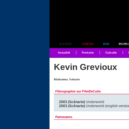
Simplement culte
ACCUEIL
CINÉMA
DVD
PEOPL
Actualité
Portraits
Culculte
Kevin Grevioux
Réalisateur, Scénario
Filmographie sur FilmDeCulte
2003 (Scénario)
Underworld
2003 (Scénario)
Underworld (english versio
Partenaires