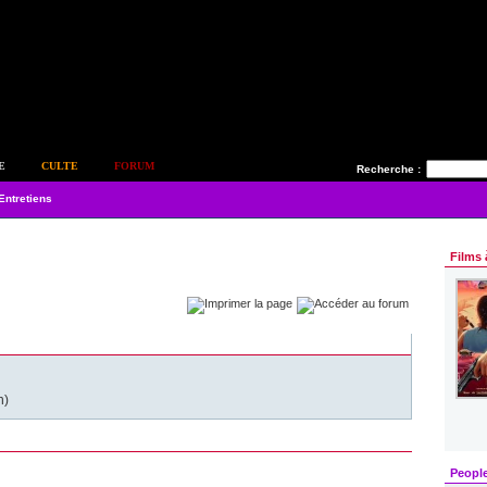
E
CULTE
FORUM
Recherche :
Entretiens
Films 
n)
Peopl