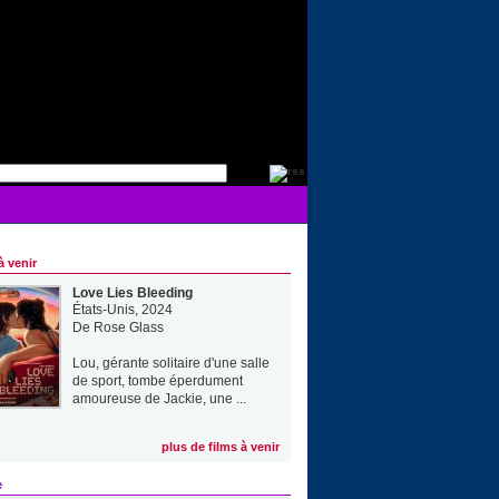
à venir
Love Lies Bleeding
États-Unis, 2024
De
Rose Glass
Lou, gérante solitaire d'une salle
de sport, tombe éperdument
amoureuse de Jackie, une ...
plus de films à venir
e