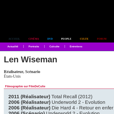
Simplement culte
ACCUEIL
CINÉMA
DVD
PEOPLE
CULTE
FORUM
Actualité
Portraits
Culculte
Entretiens
Len Wiseman
Réalisateur, Scénario
États-Unis
Filmographie sur FilmDeCulte
2011 (Réalisateur)
Total Recall (2012)
2006 (Réalisateur)
Underworld 2 - Evolution
2006 (Réalisateur)
Die Hard 4 - Retour en enfer
2006 (Scénario)
Underworld 2 - Evolution