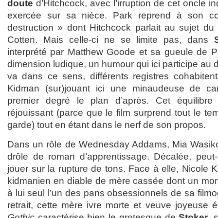
doute
d’Hitchcock, avec l’irruption de cet oncle in
exercée sur sa nièce. Park reprend à son c
destruction » dont Hitchcock parlait au sujet 
Cotten. Mais celle-ci ne se limite pas, dans
interprété par Matthew Goode et sa gueule de Pie
dimension ludique, un humour qui ici participe au d
va dans ce sens, différents registres cohabite
Kidman (sur)jouant ici une minaudeuse de ca
premier degré le plan d’après. Cet équilibre 
réjouissant (parce que le film surprend tout le te
garde) tout en étant dans le nerf de son propos.
Dans un rôle de Wednesday Addams, Mia Wasikow
drôle de roman d’apprentissage. Décalée, peut-
jouer sur la rupture de tons. Face à elle, Nicole 
kidmanien en diable de mère cassée dont un mo
à lui seul l’un des pans obsessionnels de sa fil
retrait, cette mère ivre morte et veuve joyeuse
Gothic
caractérise bien le grotesque de
Stoker
, 