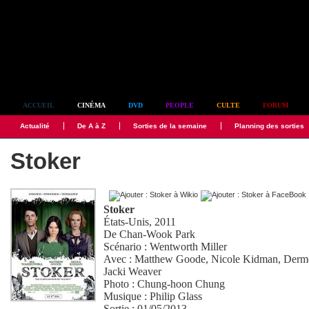
Simplement culte
ACCUEIL
CINÉMA
DVD
PEOPLE
CULTE
FORUM
Actualité
De A à Z
Sorties de la semaine
Planning des sorties
Stoker
Stoker
États-Unis, 2011
De
Chan-Wook Park
Scénario :
Wentworth Miller
Avec :
Matthew Goode
,
Nicole Kidman
,
Derm
Jacki Weaver
Photo :
Chung-hoon Chung
Musique :
Philip Glass
Sortie : 01/05/2013