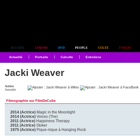
Simplement culte
ACCUEIL
CINÉMA
DVD
PEOPLE
CULTE
FORUM
Actualité
Portraits
Culculte
Entretiens
Jacki Weaver
Actrice
Australie
Filmographie sur FilmDeCulte
2014 (Actrice)
Magic in the Moonlight
2014 (Actrice)
Voices (The)
2011 (Actrice)
Happiness Therapy
2011 (Actrice)
Stoker
1975 (Actrice)
Pique-nique à Hanging Rock