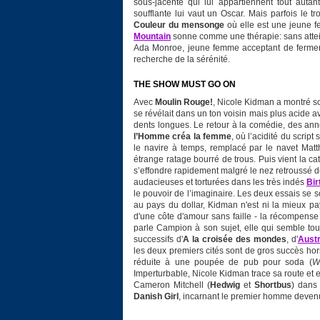
sous-jacente qui lui appartiennent tout autan
soufflante lui vaut un Oscar. Mais parfois le 
Couleur du mensonge
où elle est une jeune f
Mountain
sonne comme une thérapie: sans atteind
Ada Monroe, jeune femme acceptant de fermer l
recherche de la sérénité.
THE SHOW MUST GO ON
Avec
Moulin Rouge!
, Nicole Kidman a montré s
se révélait dans un ton voisin mais plus acide 
dents longues. Le retour à la comédie, des ann
l’Homme créa la femme
, où l’acidité du scrip
le navire à temps, remplacé par le navet Matt
étrange ratage bourré de trous. Puis vient la c
s’effondre rapidement malgré le nez retroussé de
audacieuses et torturées dans les très indés
Bir
le pouvoir de l’imaginaire. Les deux essais se 
au pays du dollar, Kidman n'est ni la mieux pay
d'une côte d'amour sans faille - la récompens
parle Campion à son sujet, elle qui semble tou
successifs d'
A la croisée des mondes
, d'
Austr
les deux premiers cités sont de gros succès hors
réduite à une poupée de pub pour soda (
W
Imperturbable, Nicole Kidman trace sa route et 
Cameron Mitchell (
Hedwig
et
Shortbus
) dans 
Danish Girl
, incarnant le premier homme deven