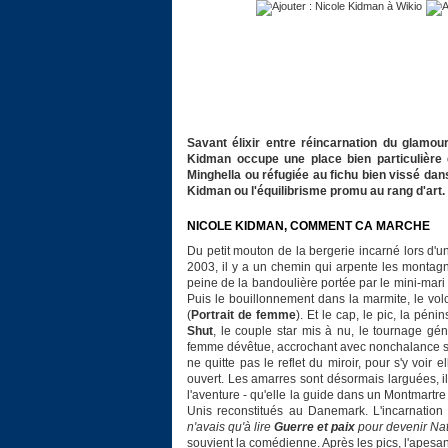
Savant élixir entre réincarnation du glamour
Kidman occupe une place bien particulière 
Minghella ou réfugiée au fichu bien vissé dan
Kidman ou l'équilibrisme promu au rang d'art.
NICOLE KIDMAN, COMMENT CA MARCHE
Du petit mouton de la bergerie incarné lors d'u
2003, il y a un chemin qui arpente les montagn
peine de la bandoulière portée par le mini-ma
Puis le bouillonnement dans la marmite, le vol
(
Portrait de femme
). Et le cap, le pic, la pén
Shut
, le couple star mis à nu, le tournage gé
femme dévêtue, accrochant avec nonchalance ses
ne quitte pas le reflet du miroir, pour s'y voir 
ouvert. Les amarres sont désormais larguées, i
l'aventure - qu'elle la guide dans un Montmartr
Unis reconstitués au Danemark. L'incarnation 
n'avais qu'à lire
Guerre et paix
pour devenir Nat
souvient la comédienne. Après les pics, l'apesante