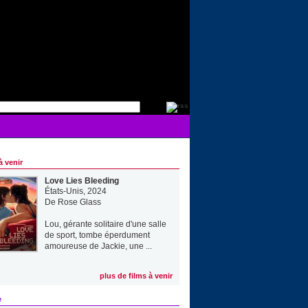
à venir
Love Lies Bleeding
États-Unis, 2024
De
Rose Glass
Lou, gérante solitaire d'une salle
de sport, tombe éperdument
amoureuse de Jackie, une ...
plus de films à venir
e