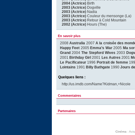
2004 (Actrice)
Birth
2003 (Actrice)
Dogville
2003 (Actrice)
Nadia
2003 (Actrice)
Couleur du mensonge (La)
2003 (Actrice)
Retour à Cold Mountain
2002 (Actrice)
Hours (The)
En savoir plus
2008
Australia
2007
A la croisée des mond
Happy Feet
2005
Emma’s War
2005
Ma sor
Grand
2004
The Stepford Wives
2003
Dogvi
2001
Birthday Girl
2001
Les Autres
2001
Mo
Le Pacificateur
1996
Portrait de femme
19
Lointains
1991
Billy Bathgate
1990
Jours de
Quelques liens :
http://us.imdb.com/Name?Kidman,+Nicole
Commentaires
Partenaires
Cinéma
:
Actu