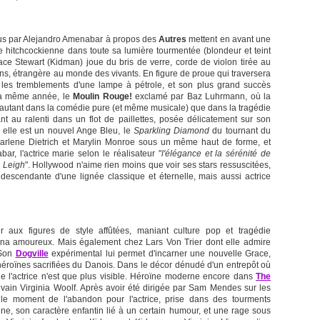
nus par Alejandro Amenabar à propos des
Autres
mettent en avant une
ïne hitchcockienne dans toute sa lumière tourmentée (blondeur et teint
ce Stewart (Kidman) joue du bris de verre, corde de violon tirée au
ons, étrangère au monde des vivants. En figure de proue qui traversera
 les tremblements d'une lampe à pétrole, et son plus grand succès
i la même année, le
Moulin Rouge!
exclamé par Baz Luhrmann, où la
he autant dans la comédie pure (et même musicale) que dans la tragédie
au ralenti dans un flot de paillettes, posée délicatement sur son
nt, elle est un nouvel Ange Bleu, le
Sparkling Diamond
du tournant du
arlene Dietrich et Marylin Monroe sous un même haut de forme, et
r, l'actrice marie selon le réalisateur "
l'élégance et la sérénité de
n Leigh
". Hollywood n'aime rien moins que voir ses stars ressuscitées,
descendante d'une lignée classique et éternelle, mais aussi actrice
 aux figures de style affûtées, maniant culture pop et tragédie
vana amoureux. Mais également chez Lars Von Trier dont elle admire
 Son
Dogville
expérimental lui permet d'incarner une nouvelle Grace,
éroïnes sacrifiées du Danois. Dans le décor dénudé d'un entrepôt où
de l'actrice n'est que plus visible. Héroïne moderne encore dans
The
ivain Virginia Woolf. Après avoir été dirigée par Sam Mendes sur les
t le moment de l'abandon pour l'actrice, prise dans des tourments
ne, son caractère enfantin lié à un certain humour, et une rage sous