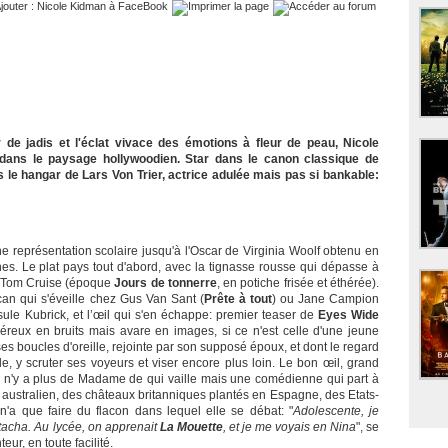
 de jadis et l'éclat vivace des émotions à fleur de peau, Nicole
dans le paysage hollywoodien. Star dans le canon classique de
s le hangar de Lars Von Trier, actrice adulée mais pas si bankable:
ne représentation scolaire jusqu'à l'Oscar de Virginia Woolf obtenu en
es. Le plat pays tout d'abord, avec la tignasse rousse qui dépasse à
ri Tom Cruise (époque
Jours de tonnerre
, en potiche frisée et éthérée).
can qui s'éveille chez Gus Van Sant (
Prête à tout
) ou Jane Campion
insule Kubrick, et l’œil qui s'en échappe: premier teaser de
Eyes Wide
néreux en bruits mais avare en images, si ce n'est celle d'une jeune
 boucles d'oreille, rejointe par son supposé époux, et dont le regard
elle, y scruter ses voyeurs et viser encore plus loin. Le bon œil, grand
l n'y a plus de Madame de qui vaille mais une comédienne qui part à
e australien, des châteaux britanniques plantés en Espagne, des Etats-
n'a que faire du flacon dans lequel elle se débat: "
Adolescente, je
acha. Au lycée, on apprenait
La Mouette
, et je me voyais en Nina
", se
ur, en toute facilité.