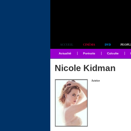
Simplement culte
ACCUEIL
CINÉMA
DVD
PEOPL
Actualité
Portraits
Culculte
Nicole Kidman
Actrice