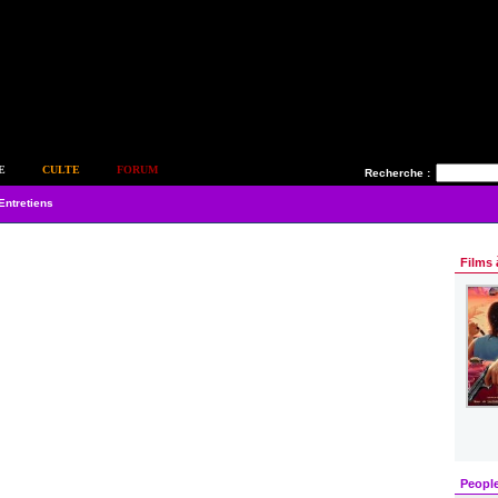
E
CULTE
FORUM
Recherche :
Entretiens
Films 
Peopl