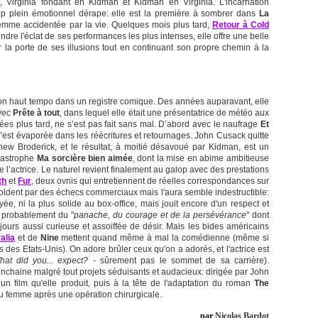
t, Virginia fondant en Kidman et Kidman en Virginia. L'incarnation
trop plein émotionnel dérape: elle est la première à sombrer dans
La
emme accidentée par la vie. Quelques mois plus tard,
Retour à Cold
re l'éclat de ses performances les plus intenses, elle offre une belle
a porte de ses illusions tout en continuant son propre chemin à la
on haut tempo dans un registre comique. Des années auparavant, elle
avec
Prête à tout
, dans lequel elle était une présentatrice de météo aux
ées plus tard, ne s’est pas fait sans mal. D’abord avec le naufrage
Et
t s’est évaporée dans les réécritures et retournages. John Cusack quitte
hew Broderick, et le résultat, à moitié désavoué par Kidman, est un
atastrophe
Ma sorcière bien aimée
, dont la mise en abime ambitieuse
 l’actrice. Le naturel revient finalement au galop avec des prestations
th
et
Fur
, deux ovnis qui entretiennent de réelles correspondances sur
soldent par des échecs commerciaux mais l'aura semble indestructible:
ée, ni la plus solide au box-office, mais jouit encore d'un respect et
e probablement du "
panache, du courage et de la persévérance
" dont
jours aussi curieuse et assoiffée de désir. Mais les bides américains
alia
et de
Nine
mettent quand même à mal la comédienne (même si
 des Etats-Unis). On adore brûler ceux qu'on a adorés, et l'actrice est
hat did you... expect?
- sûrement pas le sommet de sa carrière).
enchaine malgré tout projets séduisants et audacieux: dirigée par John
un film qu'elle produit, puis à la tête de l'adaptation du roman
The
u femme après une opération chirurgicale.
par
Nicolas Bardot