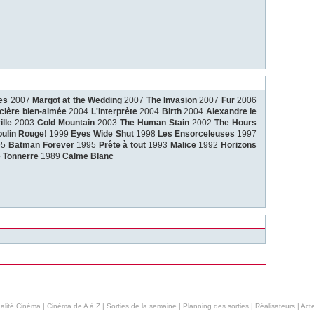
es
2007
Margot at the Wedding
2007
The Invasion
2007
Fur
2006
cière bien-aimée
2004
L'Interprète
2004
Birth
2004
Alexandre le
lle
2003
Cold Mountain
2003
The Human Stain
2002
The Hours
ulin Rouge!
1999
Eyes Wide Shut
1998
Les Ensorceleuses
1997
95
Batman Forever
1995
Prête à tout
1993
Malice
1992
Horizons
 Tonnerre
1989
Calme Blanc
alité Cinéma
|
Cinéma de A à Z
|
Sorties de la semaine
|
Planning des sorties
|
Réalisateurs
|
Acte