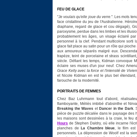
FEU DE GLACE
"
Je voulais qu'elle joue du verre.
". Les mots te
face cristalline du jeu de l'Australienne. Héro
diaphane, regard de glace et cou dégagé), Gra
paroxysme, perdue dans les limbes et les illusi
probablement les âges, un visage éclairé par
personnel à la clef. Pendant multicolore sort
glace fait place au satin pour un rôle qui pioc
aux amoureux séparés malgré eux. Descendant 
trapèze, teint de porcelaine et strass scintilla
siècle. Défiant les temps, Kidman convoque M
éclaire ses muses d'un jour neuf. Chez Amenaba
Grace Kelly avec la force et l'intensité de Vivie
et Nicole Kidman en est le plus bel étendard, 
farouche de la modernité.
PORTRAITS DE FEMMES
Chez Baz Luhrmann tout d'abord, réalisateur
flamboyante, Méliès imbibé d'absinthe et Nir
Breaking the Waves
et
Dancer in the Dark
.
pièce de puzzle décalée dans le paysage des h
les maisons sont dessinées à la craie, le feu 
Hours
de Stephen Daldry, où elle incarne l'écr
planches de
La Chambre bleue
, le film es
personnels. La dépression de Woolf est la sien