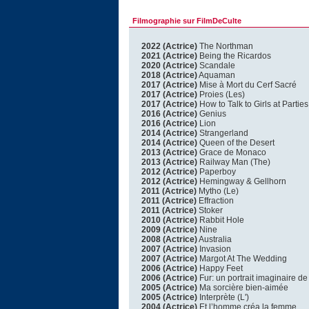
Filmographie sur FilmDeCulte
2022 (Actrice)
The Northman
2021 (Actrice)
Being the Ricardos
2020 (Actrice)
Scandale
2018 (Actrice)
Aquaman
2017 (Actrice)
Mise à Mort du Cerf Sacré
2017 (Actrice)
Proies (Les)
2017 (Actrice)
How to Talk to Girls at Parties
2016 (Actrice)
Genius
2016 (Actrice)
Lion
2014 (Actrice)
Strangerland
2014 (Actrice)
Queen of the Desert
2013 (Actrice)
Grace de Monaco
2013 (Actrice)
Railway Man (The)
2012 (Actrice)
Paperboy
2012 (Actrice)
Hemingway & Gellhorn
2011 (Actrice)
Mytho (Le)
2011 (Actrice)
Effraction
2011 (Actrice)
Stoker
2010 (Actrice)
Rabbit Hole
2009 (Actrice)
Nine
2008 (Actrice)
Australia
2007 (Actrice)
Invasion
2007 (Actrice)
Margot At The Wedding
2006 (Actrice)
Happy Feet
2006 (Actrice)
Fur: un portrait imaginaire d
2005 (Actrice)
Ma sorcière bien-aimée
2005 (Actrice)
Interprète (L')
2004 (Actrice)
Et l’homme créa la femme