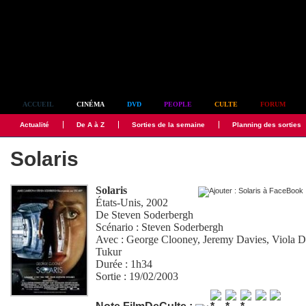
Simplement culte
ACCUEIL
CINÉMA
DVD
PEOPLE
CULTE
FORUM
Actualité
De A à Z
Sorties de la semaine
Planning des sorties
Solaris
Solaris
États-Unis, 2002
De
Steven Soderbergh
Scénario :
Steven Soderbergh
Avec :
George Clooney
,
Jeremy Davies
,
Viola D
Tukur
Durée : 1h34
Sortie : 19/02/2003