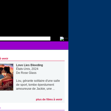
à venir
Love Lies Bleeding
États-Unis, 2024
De
Rose Glass
Lou, gérante solitaire d'une salle
de sport, tombe éperdument
amoureuse de Jackie, une ...
plus de films à venir
e