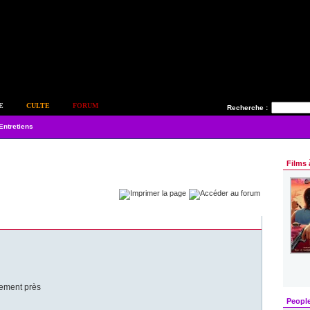
E
CULTE
FORUM
Recherche :
Entretiens
Films 
lement près
Peopl