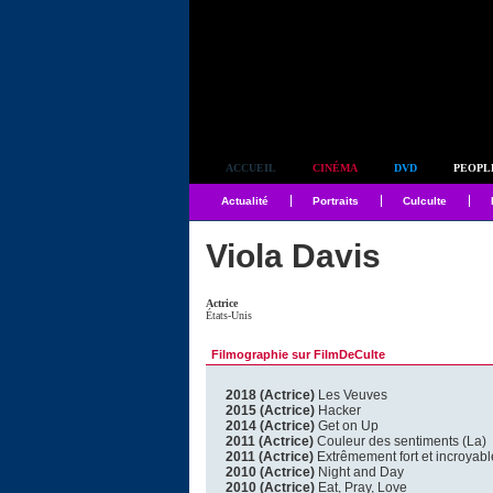
Simplement culte
ACCUEIL
CINÉMA
DVD
PEOPL
Actualité
Portraits
Culculte
Viola Davis
Actrice
États-Unis
Filmographie sur FilmDeCulte
2018 (Actrice)
Les Veuves
2015 (Actrice)
Hacker
2014 (Actrice)
Get on Up
2011 (Actrice)
Couleur des sentiments (La)
2011 (Actrice)
Extrêmement fort et incroyab
2010 (Actrice)
Night and Day
2010 (Actrice)
Eat, Pray, Love