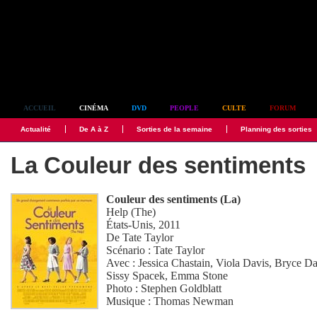
Simplement culte
ACCUEIL
CINÉMA
DVD
PEOPLE
CULTE
FORUM
Actualité
De A à Z
Sorties de la semaine
Planning des sorties
La Couleur des sentiments
Couleur des sentiments (La)
Help (The)
États-Unis, 2011
De
Tate Taylor
Scénario :
Tate Taylor
Avec :
Jessica Chastain
,
Viola Davis
,
Bryce Da
Sissy Spacek
,
Emma Stone
Photo :
Stephen Goldblatt
Musique :
Thomas Newman