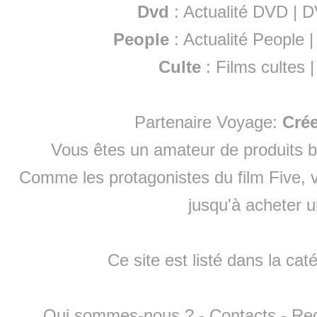
Dvd
:
Actualité DVD
|
D
People
:
Actualité People
Culte
:
Films cultes
Partenaire Voyage:
Cré
Vous êtes un amateur de produits
b
Comme les protagonistes du film Five, v
jusqu'à
acheter 
Ce site est listé dans la cat
Qui sommes-nous ?
-
Contacts
-
Re