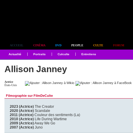
Simplement culte
ACCUEIL
CINÉMA
DVD
PEOPLE
CULTE
FORUM
Actualité
Portraits
Culculte
Entretiens
Allison Janney
Actrice
États-Unis
Filmographie sur FilmDeCulte
2023 (Actrice)
The Creator
2020 (Actrice)
Scandale
2011 (Actrice)
Couleur des sentiments (La)
2010 (Actrice)
Life During Wartime
2009 (Actrice)
Away We Go
2007 (Actrice)
Juno