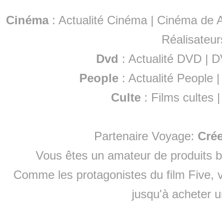
Cinéma
:
Actualité Cinéma
|
Cinéma de A
Réalisateur
Dvd
:
Actualité DVD
|
D
People
:
Actualité People
Culte
:
Films cultes
Partenaire Voyage:
Cré
Vous êtes un amateur de produits
b
Comme les protagonistes du film Five, v
jusqu'à
acheter 