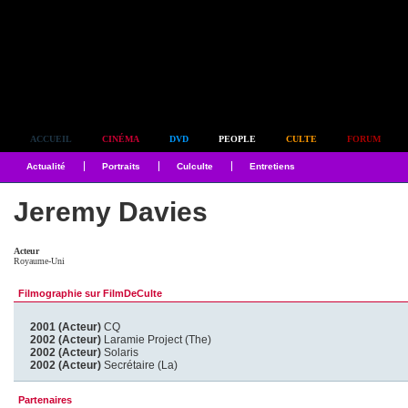
Simplement culte
ACCUEIL
CINÉMA
DVD
PEOPLE
CULTE
FORUM
Actualité
Portraits
Culculte
Entretiens
Jeremy Davies
Acteur
Royaume-Uni
Filmographie sur FilmDeCulte
2001 (Acteur)
CQ
2002 (Acteur)
Laramie Project (The)
2002 (Acteur)
Solaris
2002 (Acteur)
Secrétaire (La)
Partenaires