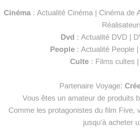
Cinéma
:
Actualité Cinéma
|
Cinéma de A
Réalisateur
Dvd
:
Actualité DVD
|
D
People
:
Actualité People
Culte
:
Films cultes
Partenaire Voyage:
Cré
Vous êtes un amateur de produits
b
Comme les protagonistes du film Five, v
jusqu'à
acheter 