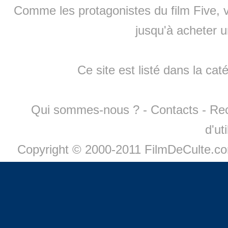
Comme les protagonistes du film Five, v
jusqu'à
acheter 
Ce site est listé dans la cat
Qui sommes-nous ?
-
Contacts
-
Re
d'ut
Copyright © 2000-2011 FilmDeCulte.c