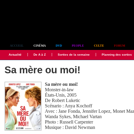
Simplement culte
ACCUEIL
CINÉMA
DVD
PEOPLE
CULTE
FORUM
Actualité
De A à Z
Sorties de la semaine
Planning des sorties
Sa mère ou moi!
Sa mère ou moi!
Monster-in-law
États-Unis, 2005
De
Robert Luketic
Scénario :
Anya Kochoff
Avec :
Jane Fonda
,
Jennifer Lopez
,
Monet Maz
Wanda Sykes
,
Michael Vartan
Photo :
Russell Carpenter
Musique :
David Newman