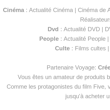
Cinéma
:
Actualité Cinéma
|
Cinéma de A
Réalisateur
Dvd
:
Actualité DVD
|
D
People
:
Actualité People
Culte
:
Films cultes
Partenaire Voyage:
Cré
Vous êtes un amateur de produits
b
Comme les protagonistes du film Five, v
jusqu'à
acheter 