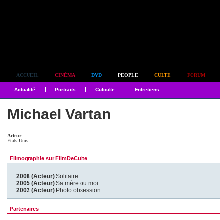
Simplement culte
ACCUEIL
CINÉMA
DVD
PEOPLE
CULTE
FORUM
Actualité
Portraits
Culculte
Entretiens
Michael Vartan
Acteur
États-Unis
Filmographie sur FilmDeCulte
2008 (Acteur)
Solitaire
2005 (Acteur)
Sa mère ou moi
2002 (Acteur)
Photo obsession
Partenaires