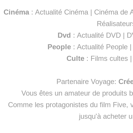
Cinéma
:
Actualité Cinéma
|
Cinéma de A
Réalisateur
Dvd
:
Actualité DVD
|
D
People
:
Actualité People
Culte
:
Films cultes
Partenaire Voyage:
Cré
Vous êtes un amateur de produits
b
Comme les protagonistes du film Five, v
jusqu'à
acheter 