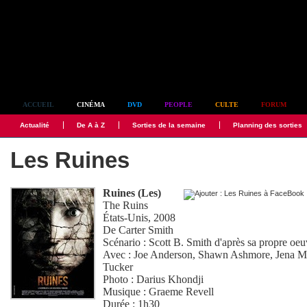
Simplement culte
ACCUEIL
CINÉMA
DVD
PEOPLE
CULTE
FORUM
Actualité
De A à Z
Sorties de la semaine
Planning des sorties
Les Ruines
Ruines (Les)
The Ruins
États-Unis, 2008
De
Carter Smith
Scénario :
Scott B. Smith
d'après sa propre oeu
Avec :
Joe Anderson
,
Shawn Ashmore
,
Jena M
Tucker
Photo :
Darius Khondji
Musique :
Graeme Revell
Durée : 1h30