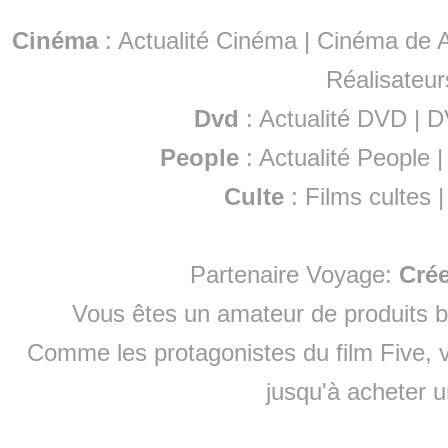
Cinéma
:
Actualité Cinéma
|
Cinéma de A
Réalisateur
Dvd
:
Actualité DVD
|
D
People
:
Actualité People
Culte
:
Films cultes
Partenaire Voyage:
Cré
Vous êtes un amateur de produits
b
Comme les protagonistes du film Five, v
jusqu'à
acheter 