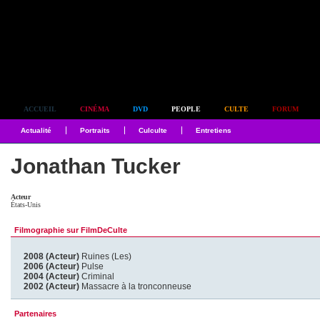
Simplement culte
ACCUEIL
CINÉMA
DVD
PEOPLE
CULTE
FORUM
Actualité
Portraits
Culculte
Entretiens
Jonathan Tucker
Acteur
États-Unis
Filmographie sur FilmDeCulte
2008 (Acteur)
Ruines (Les)
2006 (Acteur)
Pulse
2004 (Acteur)
Criminal
2002 (Acteur)
Massacre à la tronconneuse
Partenaires