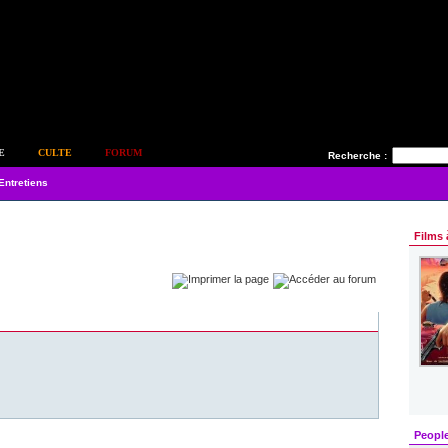
E
CULTE
FORUM
Recherche :
Entretiens
Films 
Peopl