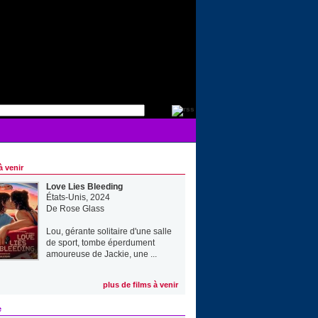
à venir
Love Lies Bleeding
États-Unis, 2024
De
Rose Glass
Lou, gérante solitaire d'une salle
de sport, tombe éperdument
amoureuse de Jackie, une ...
plus de films à venir
e