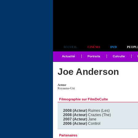
Simplement culte
ACCUEIL
CINÉMA
DVD
PEOPL
Actualité
Portraits
Culculte
Joe Anderson
Acteur
Royaume-Uni
Filmographie sur FilmDeCulte
2008 (Acteur)
Ruines (Les)
2008 (Acteur)
Crazies (The)
2007 (Acteur)
Jane
2006 (Acteur)
Control
Partenaires