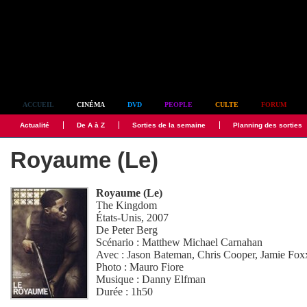
Simplement culte
ACCUEIL
CINÉMA
DVD
PEOPLE
CULTE
FORUM
Actualité
De A à Z
Sorties de la semaine
Planning des sorties
Royaume (Le)
Royaume (Le)
The Kingdom
États-Unis, 2007
De
Peter Berg
Scénario :
Matthew Michael Carnahan
Avec :
Jason Bateman
,
Chris Cooper
,
Jamie Fox
Photo :
Mauro Fiore
Musique :
Danny Elfman
Durée : 1h50