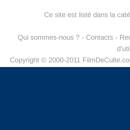
Ce site est listé dans la cat
Qui sommes-nous ?
-
Contacts
-
Re
d'ut
Copyright © 2000-2011 FilmDeCulte.c