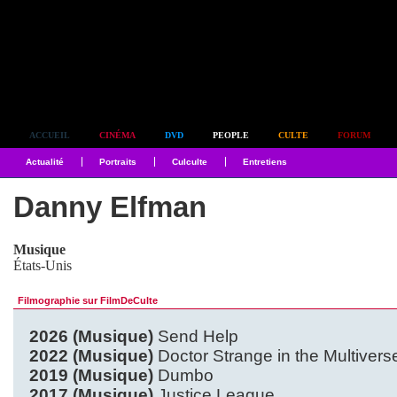
Simplement culte
ACCUEIL
CINÉMA
DVD
PEOPLE
CULTE
FORUM
Actualité
Portraits
Culculte
Entretiens
Danny Elfman
Musique
États-Unis
Filmographie sur FilmDeCulte
2026 (Musique)
Send Help
2022 (Musique)
Doctor Strange in the Multiver
2019 (Musique)
Dumbo
2017 (Musique)
Justice League