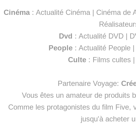
Cinéma
:
Actualité Cinéma
|
Cinéma de A
Réalisateur
Dvd
:
Actualité DVD
|
D
People
:
Actualité People
Culte
:
Films cultes
Partenaire Voyage:
Cré
Vous êtes un amateur de produits
b
Comme les protagonistes du film Five, v
jusqu'à
acheter 