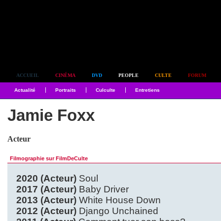
Simplement culte
ACCUEIL
CINÉMA
DVD
PEOPLE
CULTE
FORUM
Actualité
Portraits
Culculte
Entretiens
Jamie Foxx
Acteur
Filmographie sur FilmDeCulte
2020 (Acteur)
Soul
2017 (Acteur)
Baby Driver
2013 (Acteur)
White House Down
2012 (Acteur)
Django Unchained