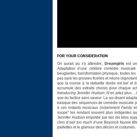
FOR YOUR CONSIDERATION
On aurait pu s'y attendre,
Dreamgirls
est un 
Adaptation d’une célèbre comédie musical
beuglantes, transformation physique, toutes les 
pas saisi les grosses ficelles et néons clignota
que la course à la statuette dorée est bel et b
accumule des extraits choisis pour chaque ac
Introducing Jennifer Hudson
. N’en jetez plus… 
que du factice sans saveur. La soi-disant adapta
basique des séquences de comédie musicale pur
à ces instants musicaux (notamment
Family
e
soupe" les rendant souvent plus indigestes qu’
Jennifer Hudson empotée par ses dix kilos suppl
clins d’oeil
too much
d’une Beyoncé fausse tête 
paillettes et le glamour des décors et costume