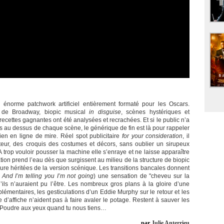
énorme patchwork artificiel entièrement formaté pour les Oscars.
e de Broadway, biopic musical
in disguise
, scènes hystériques et
recettes gagnantes ont été analysées et recrachées. Et si le public n’a
nts au dessus de chaque scène, le générique de fin est là pour rappeler
ien en ligne de mire. Réel spot publicitaire
for your consideration
, il
teur, des croquis des costumes et décors, sans oublier un sirupeux
A trop vouloir pousser la machine elle s’enraye et ne laisse apparaître
tion prend l’eau dès que surgissent au milieu de la structure de biopic
e héritées de la version scénique. Les transitions bancales donnent
t
And I’m telling you I’m not going
) une sensation de "cheveu sur la
ils n’auraient pu l’être. Les nombreux gros plans à la gloire d’une
émentaires, les gesticulations d’un Eddie Murphy sur le retour et les
d’affiche n’aident pas à faire avaler le potage. Restent à sauver les
s. Poudre aux yeux quand tu nous tiens…
par
Julie Anterrieu