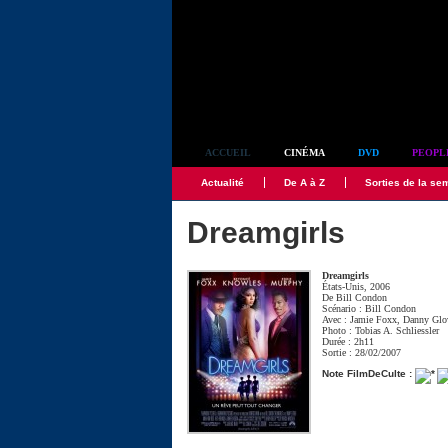
Simplement culte
ACCUEIL
CINÉMA
DVD
PEOPL
Actualité
De A à Z
Sorties de la se
Dreamgirls
Dreamgirls
États-Unis, 2006
De
Bill Condon
Scénario :
Bill Condon
Avec :
Jamie Foxx
,
Danny Glo
Photo :
Tobias A. Schliessler
Durée : 2h11
Sortie : 28/02/2007
Note FilmDeCulte :