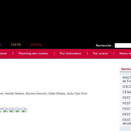
E
CULTE
FORUM
Recherche :
maine
Planning des sorties
Par réalisateur
Par acteur
Notes d
Secti
RAGTI
de F
OSCAR
CÉSAR
ver
,
Jennifer Hudson
,
Beyonce Knowles
,
Eddie Murphy
,
Anika Noni Rose
FESTI
FESTI
FESTI
FESTI
FEST
dévoi