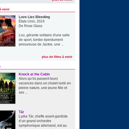
à venir
Love Lies Bleeding
États-Unis, 2024
De
Rose Glass
Lou, gérante solitaire d'une salle
de sport, tombe éperdument
amoureuse de Jackie, une ...
plus de films à venir
e
Knock at the Cabin
Alors qu’ils passent leurs
vacances dans un chalet isolé en
pleine nature, une jeune fille et
ses ...
Tár
Lydia Tár, cheffe avant-gardiste
d’un grand orchestre
symphonique allemand, est au