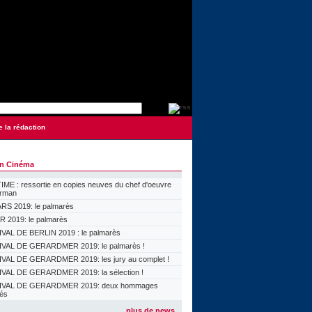
e la rédaction
on Cinéma
ME : ressortie en copies neuves du chef d'oeuvre
orman
S 2019: le palmarès
 2019: le palmarès
VAL DE BERLIN 2019 : le palmarès
VAL DE GERARDMER 2019: le palmarès !
VAL DE GERARDMER 2019: les jury au complet !
VAL DE GERARDMER 2019: la sélection !
IVAL DE GERARDMER 2019: deux hommages
lés
plus de news