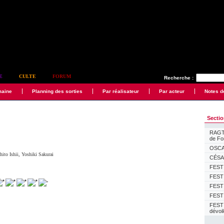
E
CULTE
FORUM
Recherche :
maine
Planning des sorties
Par réalisateur
Par acteur
Notes d
Secti
RAGTI
de F
OSCAR
hito Ishii
,
Yoshiki Sakurai
CÉSAR
FESTI
FESTI
FESTI
FESTI
FEST
dévoi