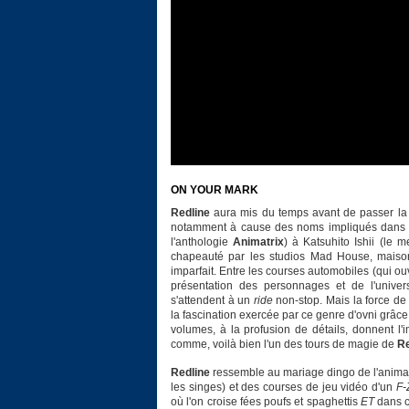
ON YOUR MARK
Redline
aura mis du temps avant de passer la l
notamment à cause des noms impliqués dans c
l'anthologie
Animatrix
) à Katsuhito Ishii (le 
chapeauté par les studios Mad House, maison-
imparfait. Entre les courses automobiles (qui ouv
présentation des personnages et de l'univers
s'attendent à un
ride
non-stop. Mais la force d
la fascination exercée par ce genre d'ovni grâce 
volumes, à la profusion de détails, donnent l'i
comme, voilà bien l'un des tours de magie de
Re
Redline
ressemble au mariage dingo de l'animati
les singes) et des courses de jeu vidéo d'un
F-
où l'on croise fées poufs et spaghettis
ET
dans c