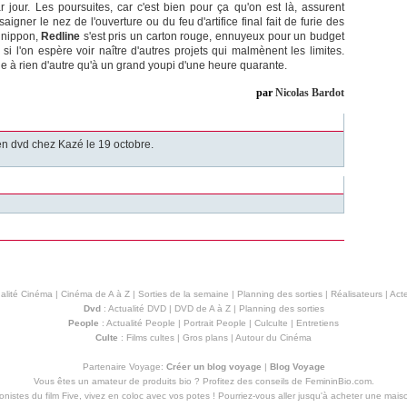
r jour. Les poursuites, car c'est bien pour ça qu'on est là, assurent
saigner le nez de l'ouverture ou du feu d'artifice final fait de furie des
 nippon,
Redline
s'est pris un carton rouge, ennuyeux pour un budget
si l'on espère voir naître d'autres projets qui malmènent les limites.
e à rien d'autre qu'à un grand youpi d'une heure quarante.
par
Nicolas Bardot
en dvd chez Kazé le 19 octobre.
alité Cinéma
|
Cinéma de A à Z
|
Sorties de la semaine
|
Planning des sorties
|
Réalisateurs
|
Acte
Dvd
:
Actualité DVD
|
DVD de A à Z
|
Planning des sorties
People
:
Actualité People
|
Portrait People
|
Culculte
|
Entretiens
Culte
:
Films cultes
|
Gros plans
|
Autour du Cinéma
Partenaire Voyage:
Créer un blog voyage
|
Blog Voyage
Vous êtes un amateur de produits
bio
? Profitez des conseils de FemininBio.com.
istes du film Five, vivez en coloc avec vos potes ! Pourriez-vous aller jusqu'à
acheter une mais