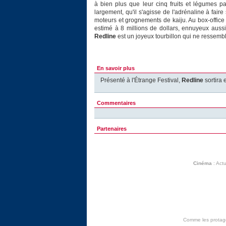
à bien plus que leur cinq fruits et légumes pa
largement, qu'il s'agisse de l'adrénaline à faire 
moteurs et grognements de kaiju. Au box-office
estimé à 8 millions de dollars, ennuyeux aussi 
Redline
est un joyeux tourbillon qui ne ressembl
En savoir plus
Présenté à l'Étrange Festival,
Redline
sortira 
Commentaires
Partenaires
Cinéma
:
Actu
Comme les protagon