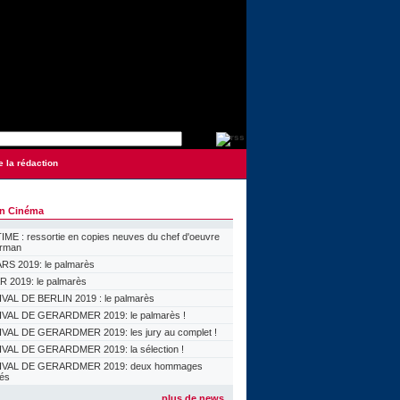
e la rédaction
on Cinéma
ME : ressortie en copies neuves du chef d'oeuvre
orman
S 2019: le palmarès
 2019: le palmarès
VAL DE BERLIN 2019 : le palmarès
VAL DE GERARDMER 2019: le palmarès !
VAL DE GERARDMER 2019: les jury au complet !
VAL DE GERARDMER 2019: la sélection !
IVAL DE GERARDMER 2019: deux hommages
lés
plus de news