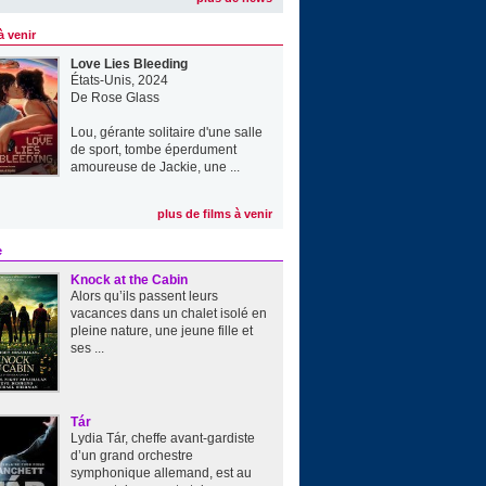
à venir
Love Lies Bleeding
États-Unis, 2024
De
Rose Glass
Lou, gérante solitaire d'une salle
de sport, tombe éperdument
amoureuse de Jackie, une ...
plus de films à venir
e
Knock at the Cabin
Alors qu’ils passent leurs
vacances dans un chalet isolé en
pleine nature, une jeune fille et
ses ...
Tár
Lydia Tár, cheffe avant-gardiste
d’un grand orchestre
symphonique allemand, est au