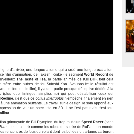
igne d'arrivée, une longue attente qui a créé une longue excitation,
e film d'animation, de Takeshi Koike (le segment
World Record
de
merveilleux
The Taste of Tea
, la partie animée de
Kill Bill
), tout cela
mère entre autres de feu-Satoshi Kon. Avouons-le: le résultat est
rent et ferment le film), il y a une partie presque déceptive dédiée à la
 (plus que l'intrigue, simplissime) qui peut déstabiliser ceux qui
e
Redline
, c'est que ce
coitus interruptus
n'empêche finalement en rien
à une animation bluffante. Le travail sur le design, le soin apporté aux
mpression de voir un spectacle en 3D. Il ne l'est pas mais c'est tout
dline
.
on grimaçante de Bill Plympton, du trop-tout d'un
Speed Racer
(sans
Zero
, le tout coloré comme les robes de soirée de RuPaul, un monde
es rencontres de fous du volant dont les bolides ultra-tunés carburent