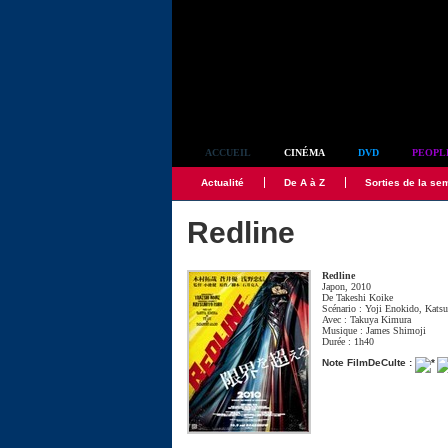
Simplement culte
ACCUEIL
CINÉMA
DVD
PEOPL
Actualité
De A à Z
Sorties de la se
Redline
Redline
Japon, 2010
De
Takeshi Koike
Scénario :
Yoji Enokido
,
Katsu
Avec :
Takuya Kimura
Musique :
James Shimoji
Durée : 1h40
Note FilmDeCulte :