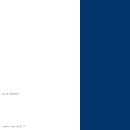
urs et actrices
on avec des amis
?