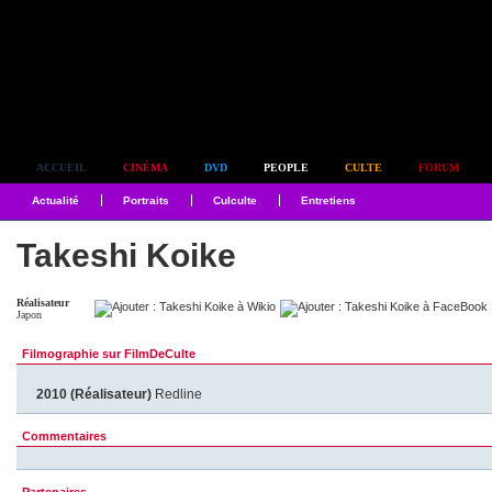
Simplement culte
ACCUEIL
CINÉMA
DVD
PEOPLE
CULTE
FORUM
Actualité
Portraits
Culculte
Entretiens
Takeshi Koike
Réalisateur
Japon
Filmographie sur FilmDeCulte
2010 (Réalisateur)
Redline
Commentaires