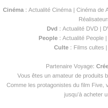
Cinéma
:
Actualité Cinéma
|
Cinéma de A
Réalisateur
Dvd
:
Actualité DVD
|
D
People
:
Actualité People
Culte
:
Films cultes
Partenaire Voyage:
Cré
Vous êtes un amateur de produits
b
Comme les protagonistes du film Five, v
jusqu'à
acheter 