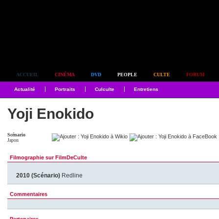
Simplement culte
ACCUEIL
CINÉMA
DVD
PEOPLE
CULTE
FORUM
Actualité
Portraits
Culculte
Entretiens
Yoji Enokido
Scénario
Japon
Filmographie sur FilmDeCulte
2010 (Scénario)
Redline
Commentaires