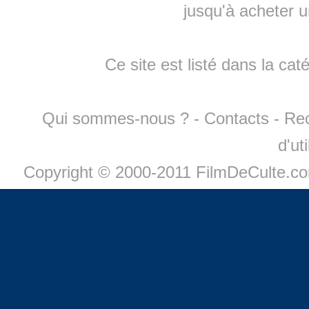
jusqu'à
acheter 
Ce site est listé dans la cat
Qui sommes-nous ?
-
Contacts
-
Re
d'ut
Copyright © 2000-2011 FilmDeCulte.c