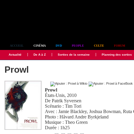
Simplement culte
ACCUEIL
CINÉMA
DVD
PEOPLE
CULTE
FORUM
Actualité
De A à Z
Sorties de la semaine
Planning des sorties
Prowl
Prowl
États-Unis, 2010
De
Patrik Syversen
Scénario :
Tim Tori
Avec :
Jamie Blackley
,
Joshua Bowman
,
Ruta 
Photo :
Håvard Andre Byrkjeland
Musique :
Theo Green
Durée : 1h25