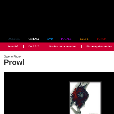
Simplement culte
ACCUEIL
CINÉMA
DVD
PEOPLE
CULTE
FORUM
Actualité
De A à Z
Sorties de la semaine
Planning des sorties
Galerie Photo
Prowl