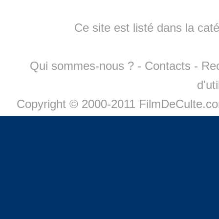
Ce site est listé dans la cat
Qui sommes-nous ?
-
Contacts
-
Re
d'ut
Copyright © 2000-2011 FilmDeCulte.c