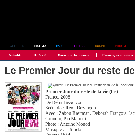
Simplement culte
ACCUEIL
CINÉMA
DVD
PEOPLE
CULTE
FORUM
Actualité
De A à Z
Sorties de la semaine
Planning des sorties
Le Premier Jour du reste de 
Premier Jour du reste de ta vie (Le)
France, 2008
De
Rémi Bezançon
Scénario :
Rémi Bezançon
Avec :
Zabou Breitman
,
Deborah François
,
Ja
Grondin
,
Pio Marmaï
Photo :
Antoine Monod
Musique :
-- Sinclair
Durée : 1h54