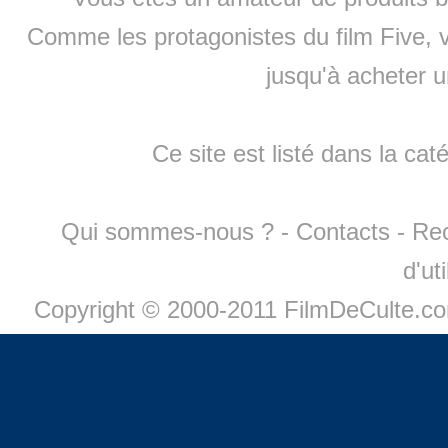
Comme les protagonistes du film Five, v
jusqu'à
acheter 
Ce site est listé dans la cat
Qui sommes-nous ?
-
Contacts
-
Re
d'ut
Copyright © 2000-2011 FilmDeCulte.c