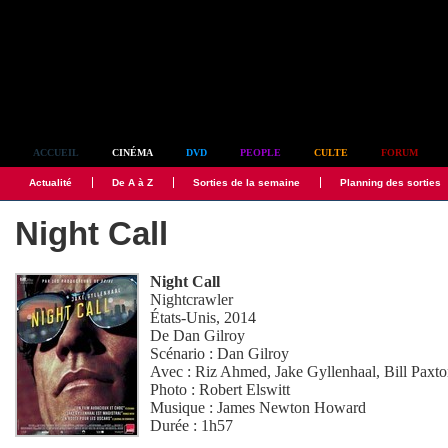
Simplement culte
ACCUEIL
CINÉMA
DVD
PEOPLE
CULTE
FORUM
Actualité
De A à Z
Sorties de la semaine
Planning des sorties
Night Call
Night Call
Nightcrawler
États-Unis, 2014
De
Dan Gilroy
Scénario :
Dan Gilroy
Avec :
Riz Ahmed
,
Jake Gyllenhaal
,
Bill Paxt
Photo :
Robert Elswitt
Musique :
James Newton Howard
Durée : 1h57