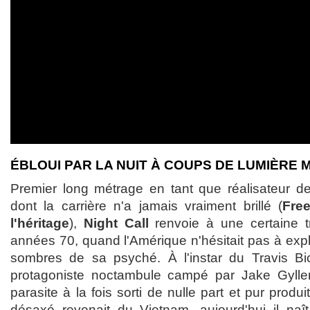
ÉBLOUI PAR LA NUIT À COUPS DE LUMIÈRE
Premier long métrage en tant que réalisateur de
dont la carrière n'a jamais vraiment brillé (
Free
l'héritage
),
Night Call
renvoie à une certaine t
années 70, quand l'Amérique n'hésitait pas à explo
sombres de sa psyché. À l'instar du Travis B
protagoniste noctambule campé par Jake Gyllenh
parasite à la fois sorti de nulle part et pur produi
désaxé revenait du Vietnam, aujourd'hui il naî